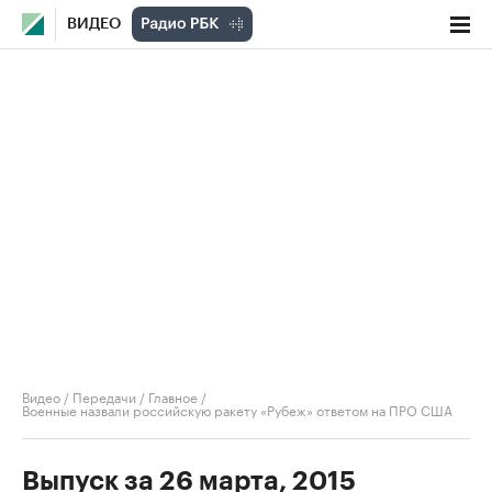
ВИДЕО
Видео
/
Передачи
/
Главное
/
Военные назвали российскую ракету «Рубеж» ответом на ПРО США
Выпуск за 26 марта, 2015