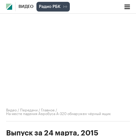
ВИДЕО
Видео
/
Передачи
/
Главное
/
На месте падения Аэробуса А-320 обнаружен чёрный ящик
Выпуск за 24 марта, 2015