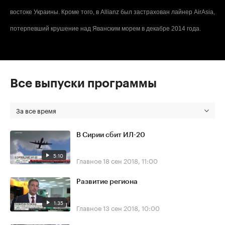
востоке Украины. Кроме того, в Allianz был застрахован лайнер AirAsia,
потерпевший крушение над Яванским морем в декабре 2014 года.
Все выпуски программы
За все время
В Сирии сбит ИЛ-20
5:10
Главное
18 сен 2018, 11:00
Развитие региона
1:35
Главное
13 сен 2018, 10:00