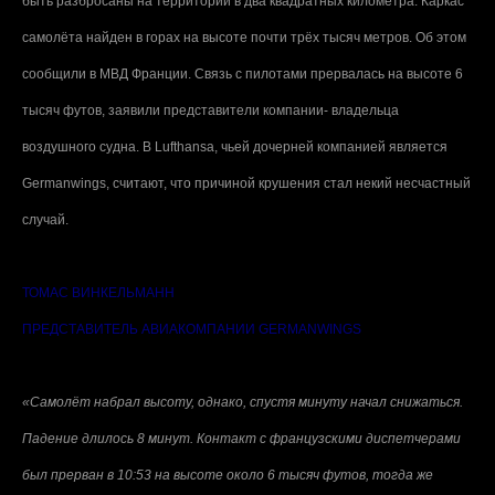
быть разбросаны на территории в два квадратных километра. Каркас
самолёта найден в горах на высоте почти трёх тысяч метров. Об этом
сообщили в МВД Франции. Связь с пилотами прервалась на высоте 6
тысяч футов, заявили представители компании- владельца
воздушного судна. В Lufthansa, чьей дочерней компанией является
Germanwings, считают, что причиной крушения стал некий несчастный
случай.
ТОМАС ВИНКЕЛЬМАНН
ПРЕДСТАВИТЕЛЬ АВИАКОМПАНИИ GERMANWINGS
«Самолёт набрал высоту, однако, спустя минуту начал снижаться.
Падение длилось 8 минут. Контакт c французскими диспетчерами
был прерван в 10:53 на высоте около 6 тысяч футов, тогда же