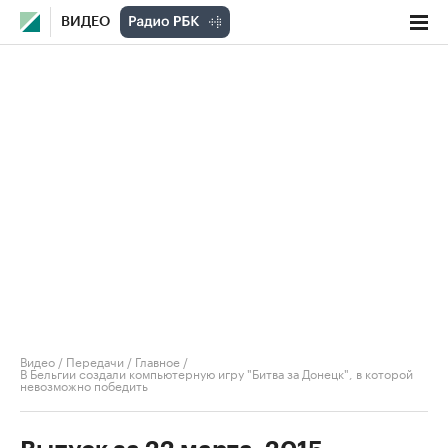
ВИДЕО
Видео
/
Передачи
/
Главное
/
В Бельгии создали компьютерную игру "Битва за Донецк", в которой
невозможно победить