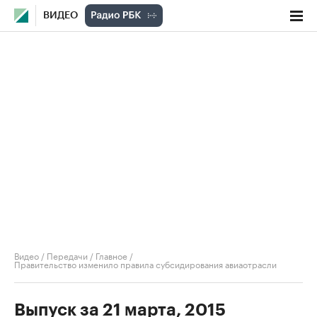
ВИДЕО
Видео
/
Передачи
/
Главное
/
Правительство изменило правила субсидирования авиаотрасли
Выпуск за 21 марта, 2015