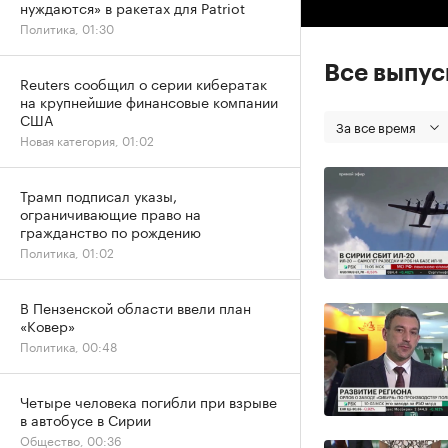
нуждаются» в ракетах для Patriot
Политика, 01:30
Все выпу
Reuters сообщил о серии кибератак
на крупнейшие финансовые компании
США
За все время
Новая категория, 01:02
Трамп подписал указы,
ограничивающие право на
гражданство по рождению
Политика, 01:02
В Пензенской области ввели план
«Ковер»
Политика, 00:48
Четыре человека погибли при взрыве
в автобусе в Сирии
Общество, 00:36