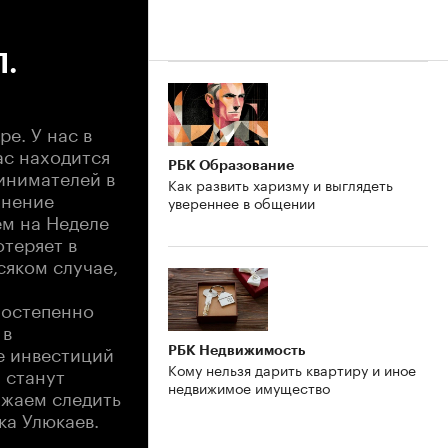
П.
е. У нас в
ас находится
РБК Образование
инимателей в
Как развить харизму и выглядеть
анение
увереннее в общении
ем на Неделе
теряет в
сяком случае,
постепенно
 в
е инвестиций
РБК Недвижимость
Кому нельзя дарить квартиру и иное
 станут
недвижимое имущество
лжаем следить
ка Улюкаев.