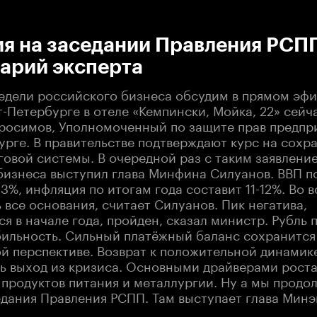
:00
/
00:00
ия на заседании Правления РСП
арий эксперта
едели российского бизнеса обсудим в прямом эфир
т-Петербурге в отеле «Кемпински, Мойка, 22» сейч
росимов, Уполномоченный по защите прав предпр
урге. В правительстве подтверждают курс на сохр
говой системы. В очередной раз с таким заявлени
бизнеса выступил глава Минфина Силуанов. ВВП по
3%, инфляция по итогам года составит 11-12%. Во в
ь все основания, считает Силуанов. Пик негатива,
 в начале года, пройден, сказал министр. Рубль 
бильность. Сильный платёжный баланс сохранится
й перспективе. Возврат к положительной динамик
ть выход из кризиса. Основными драйверами роста
 продуктов питания и металлургии. Ну а мы продо
едания Правления РСПП. Там выступает глава Минэ