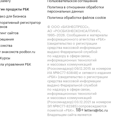
allery
Пользовательское соглашение
Политика в отношении обработки
гие продукты РБК
персональных данных
ако для бизнеса
Политика обработки файлов cookie
поративный регистратор
енов
© ООО «БИЗНЕСПРЕСС»,
АО «РОСБИЗНЕСКОНСАЛТИНГ»,
тинг сайтов
1995–2026
. Сообщения и материалы
.решения
информационного агентства «РБК»
(свидетельство о регистрации
комства
средства массовой информации
 знакомств podbor.ru
выдано Федеральной службой
по надзору в сфере связи,
 Курсы
информационных технологий
ла управления РБК
и массовых коммуникаций
(Роскомнадзор) 09.12.2015 за номером
ИА №ФС77-63848) и сетевого издания
«РБК» (свидетельство о регистрации
средства массовой информации
выдано Федеральной службой
по надзору в сфере связи,
информационных технологий
и массовых коммуникаций
(Роскомнадзор) 03.12.2021 за номером
ЭЛ №ФС77-82385) сопровождаются
пометкой «РБК».
letters@rbc.ru
18+
Владельцем сайта является