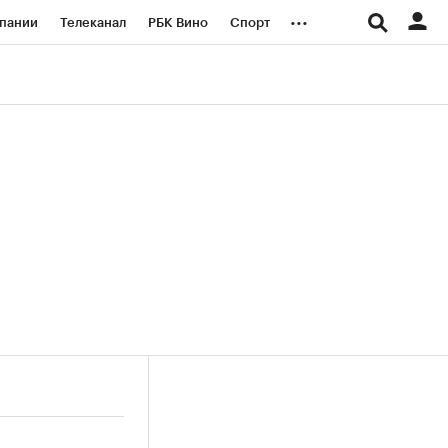
...
пании
Телеканал
РБК Вино
Спорт
ые проекты
Город
Стиль
Крипто
Спецпроекты СПб
логии и медиа
Финансы