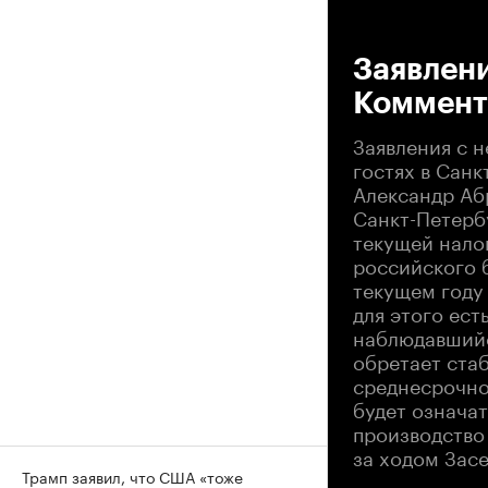
00
Заявлен
Коммент
Заявления с н
гостях в Санк
Александр Аб
Санкт-Петерб
текущей нало
российского 
текущем году 
для этого ест
наблюдавшийся
обретает ста
среднесрочно
будет означа
производство
за ходом Зас
Трамп заявил, что США «тоже