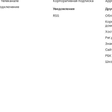
 телеканале
Корпоративная подписка
AppG
одключение
Уведомления
Дру
RSS
Обл
Кор
дом
Хос
Рег
Зна
Сайт
РБК
Шко