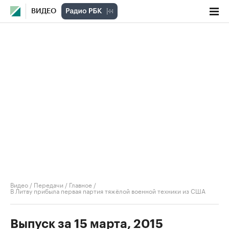
ВИДЕО
Видео
/
Передачи
/
Главное
/
В Литву прибыла первая партия тяжёлой военной техники из США
Выпуск за 15 марта, 2015