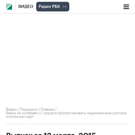
ВИДЕО
Видео
/
Передачи
/
Главное
/
Банки не успевают к 1 апреля протестировать национальную систему
платёжных карт