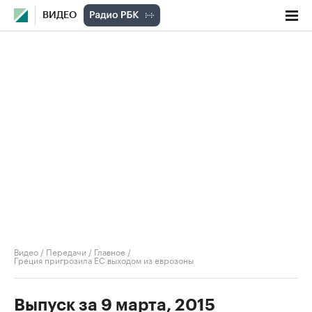
ВИДЕО
Видео
/
Передачи
/
Главное
/
Греция пригрозила ЕС выходом из еврозоны
Выпуск за 9 марта, 2015