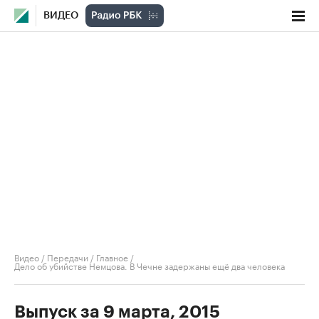
ВИДЕО
Видео
/
Передачи
/
Главное
/
Дело об убийстве Немцова. В Чечне задержаны ещё два человека
Выпуск за 9 марта, 2015