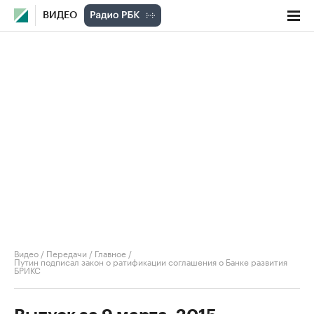
ВИДЕО
Видео
/
Передачи
/
Главное
/
Путин подписал закон о ратификации соглашения о Банке развития
БРИКС