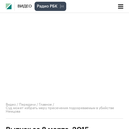
ВИДЕО
Видео
/
Передачи
/
Главное
/
Суд может избрать меру пресечения подозреваемым в убийстве
Немцова