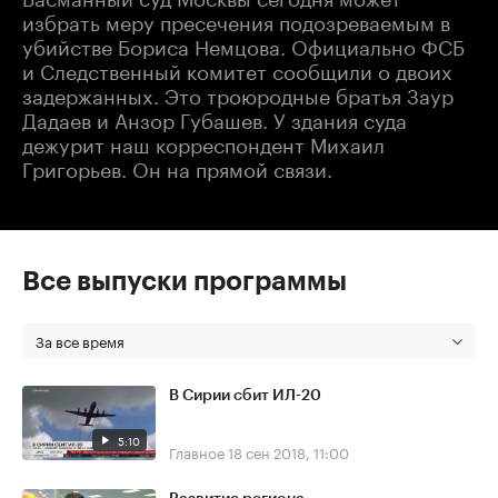
избрать меру пресечения подозреваемым в
убийстве Бориса Немцова. Официально ФСБ
и Следственный комитет сообщили о двоих
задержанных. Это троюродные братья Заур
Дадаев и Анзор Губашев. У здания суда
дежурит наш корреспондент Михаил
Григорьев. Он на прямой связи.
Все выпуски программы
За все время
В Сирии сбит ИЛ-20
5:10
Главное
18 сен 2018, 11:00