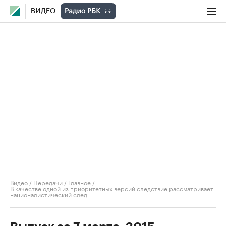
ВИДЕО
Видео
/
Передачи
/
Главное
/
В качестве одной из приоритетных версий следствие рассматривает
националистический след