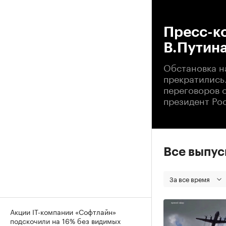
00
Пресс-к
В.Путин
Обстановка н
прекратились.
переговоров 
президент Ро
Все выпу
За все время
Акции IT-компании «Софтлайн»
подскочили на 16% без видимых