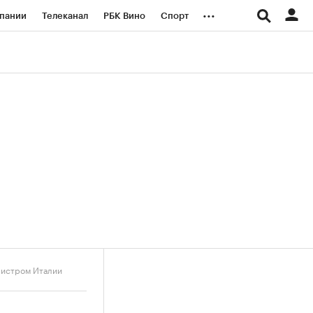
...
пании
Телеканал
РБК Вино
Спорт
ые проекты
Город
Стиль
Крипто
Спецпроекты СПб
логии и медиа
Финансы
нистром Италии