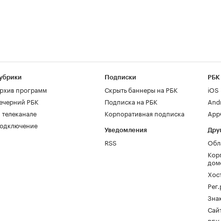
убрики
Подписки
РБК
рхив программ
Скрыть баннеры на РБК
iOS
ечерний РБК
Подписка на РБК
And
 телеканале
Корпоративная подписка
AppG
одключение
Уведомления
Дру
RSS
Обл
Кор
дом
Хос
Рег
Зна
Сайт