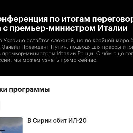
:00
/
00:00
онференция по итогам перегово
а с премьер-министром Италии
а Украине остаётся сложной, но по крайней мере 
 Заявил Президент Путин, подводя для прессы ито
с премьер-министром Италии Ренци. О чём ещё го
ссии, мы можем узнать прямо сейчас.
ски программы
В Сирии сбит ИЛ-20