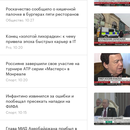
Роскачество сообщило о кишечной
палочке в бургерах пяти ресторанов
Общество, 10:27
Конец «золотой лихорадки»: к чему
привела эпоха быстрых карьер в IT
Pro, 10:20
Россияне завершили свое участие на
турнире ATP серии «Мастерс» в
Монреале
Спорт, 10:20
Инфантино извинился за ошибки и
пообещал пресекать нападки на
ФИФА
Спорт, 10:15
Глава МИД Азербайджана прибыл в