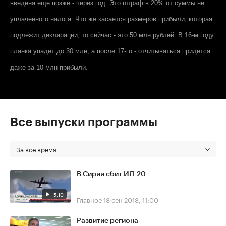
введена еще позже - через год. Это штраф в 20% от суммы не
уплаченного налога. Что же касается размеров прибыли, которая
подлежит декларации, то сейчас - это 50 млн рублей. В 16-м году
планка упадёт до 30 млн, а после 17-го - отчитываться придется
даже за 10 млн прибыли.
Все выпуски программы
За все время
В Сирии сбит ИЛ-20
5:10
Главное
18 сен 2018, 11:00
Развитие региона