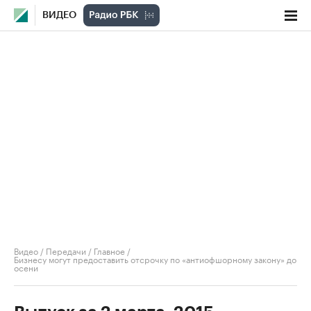
ВИДЕО
Видео
/
Передачи
/
Главное
/
Бизнесу могут предоставить отсрочку по «антиофшорному закону» до
осени