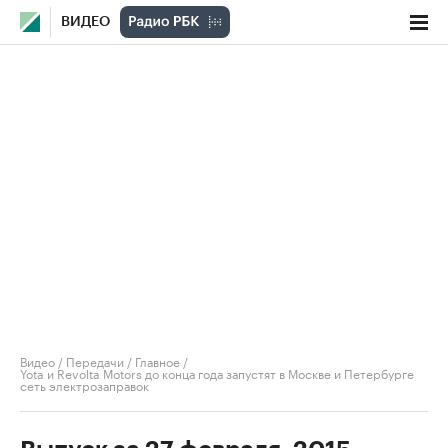
ВИДЕО
Видео
/
Передачи
/
Главное
/
Yota и Revolta Motors до конца года запустят в Москве и Петербурге
сеть электрозаправок