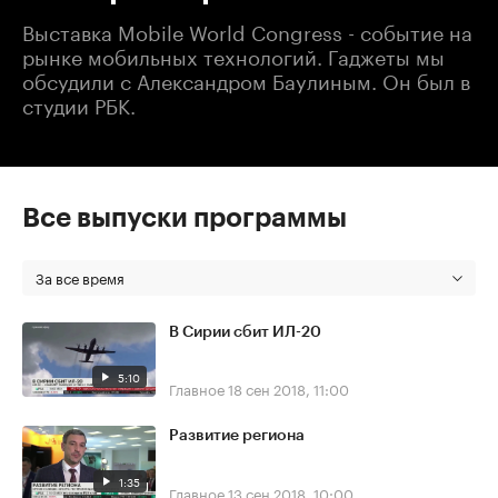
Выставка Mobile World Congress - событие на
рынке мобильных технологий. Гаджеты мы
обсудили с Александром Баулиным. Он был в
студии РБК.
Все выпуски программы
За все время
В Сирии сбит ИЛ-20
5:10
Главное
18 сен 2018, 11:00
Развитие региона
1:35
Главное
13 сен 2018, 10:00