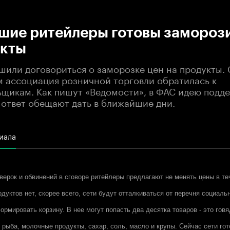
:00
/
00:00
шие ритейлеры готовы замороз
укты
шили договориться о заморозке цен на продукты. 
 ассоциация розничной торговли обратилась к
щикам. Как пишут «Ведомости», в ФАС идею подд
ответ обещают дать в ближайшие дни.
иала
верок и обвинений в сговоре ритейлеры предлагают не менять цены в те
дуктов нет, скорее всего, сети будут отталкиваться от перечня социал
рмировать корзину. В нее могут попасть два десятка товаров - это говя
 рыба, молочные продукты, сахар, соль, масло и крупы. Сейчас сети го