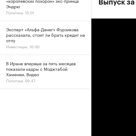
«королевских похорон» экс-принца
Выпуск за
Эндрю
Политика, 10:01
Эксперт «Альфа-Денег» Фурзикова
рассказала, стоит ли брать кредит на
отпу
Инвестиции, 10:00
В Иране впервые за пять месяцев
показали кадры с Моджтабой
Хаменеи. Видео
Политика, 09:47