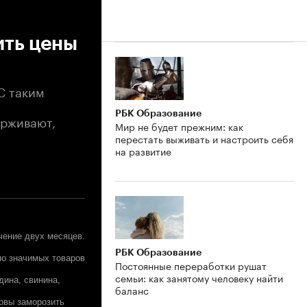
ить цены
С таким
РБК Образование
ерживают,
Мир не будет прежним: как
перестать выживать и настроить себя
на развитие
чение двух месяцев.
РБК Образование
ьно значимых товаров
Постоянные переработки рушат
семьи: как занятому человеку найти
дина, свинина,
баланс
товы заморозить