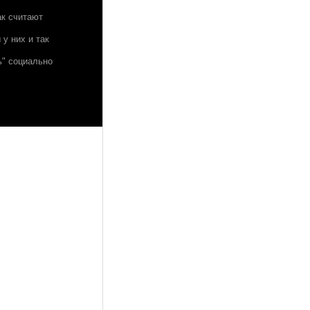
ак считают
у них и так
ь" социально