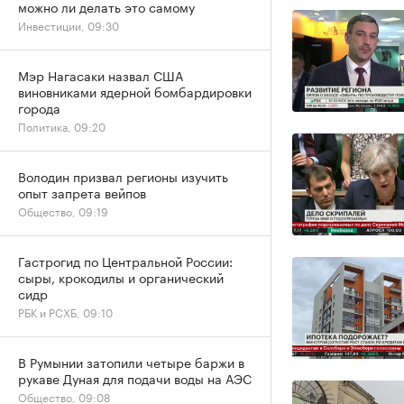
можно ли делать это самому
Инвестиции, 09:30
Мэр Нагасаки назвал США
виновниками ядерной бомбардировки
города
Политика, 09:20
Володин призвал регионы изучить
опыт запрета вейпов
Общество, 09:19
Гастрогид по Центральной России:
сыры, крокодилы и органический
сидр
РБК и РСХБ, 09:10
В Румынии затопили четыре баржи в
рукаве Дуная для подачи воды на АЭС
Общество, 09:08