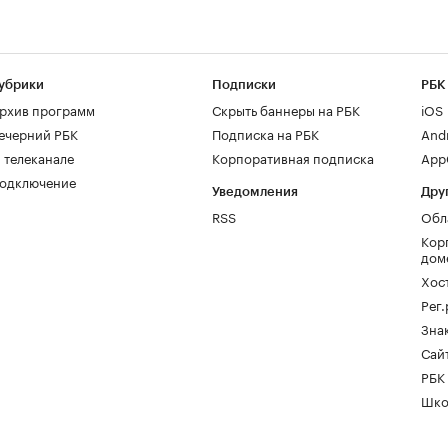
убрики
Подписки
РБК
рхив программ
Скрыть баннеры на РБК
iOS
ечерний РБК
Подписка на РБК
And
 телеканале
Корпоративная подписка
AppG
одключение
Уведомления
Дру
RSS
Обл
Кор
дом
Хос
Рег
Зна
Сайт
РБК
Шко