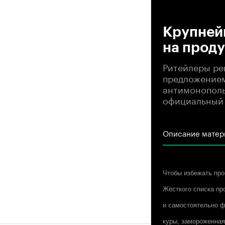
00
Крупней
на прод
Ритейлеры ре
предложением
антимонополь
официальный 
Описание матер
Чтобы избежать про
Жёсткого списка про
и самостоятельно фо
куры, замороженная