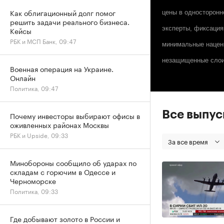
Как облигационный долг помог
цены в односторонн
решить задачи реального бизнеса.
эксперты, фиксация
Кейсы
РБК и МСП Банк, 09:47
минимальные наценк
незащищенные слои 
Военная операция на Украине.
Онлайн
Политика, 09:47
Все выпу
Почему инвесторы выбирают офисы в
оживленных районах Москвы
РБК и Upside, 09:33
За все время
Минобороны сообщило об ударах по
складам с горючим в Одессе и
Черноморске
Политика, 09:33
Где добывают золото в России и