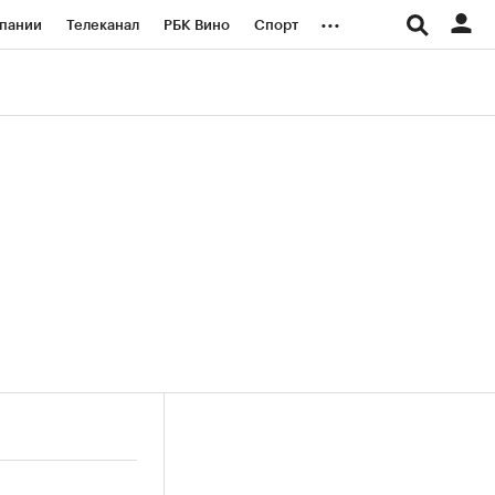
...
пании
Телеканал
РБК Вино
Спорт
ые проекты
Город
Стиль
Крипто
Спецпроекты СПб
логии и медиа
Финансы