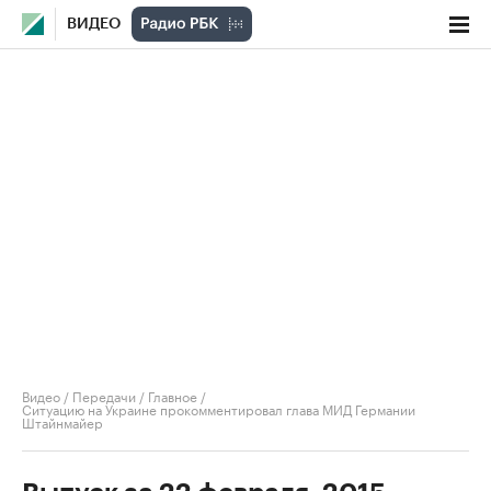
ВИДЕО
Видео
/
Передачи
/
Главное
/
Ситуацию на Украине прокомментировал глава МИД Германии
Штайнмайер