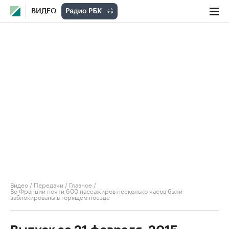
ВИДЕО
Видео
/
Передачи
/
Главное
/
Во Франции почти 600 пассажиров несколько часов были
заблокированы в горящем поезде