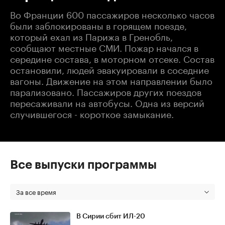
Во Франции 600 пассажиров несколько часов
были заблокированы в горящем поезде,
который ехал из Парижа в Гренобль,
сообщают местные СМИ. Пожар начался в
середине состава, в моторном отсеке. Состав
остановили, людей эвакуировали в соседние
вагоны. Движение на этом направлении было
парализовано. Пассажиров других поездов
пересаживали на автобусы. Одна из версий
случившегося - короткое замыкание.
Все выпуски программы
За все время
В Сирии сбит ИЛ-20