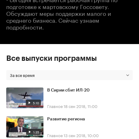
подготовке к мартовскому Госсовету.
Обсуждают меры поддержки малого и
среднего бизнеса. Сейчас узнаем
подробности.
Все выпуски программы
За все время
В Сирии сбит ИЛ-20
5:10
Главное
18 сен 2018, 11:00
Развитие региона
1:35
Главное
13 сен 2018, 10:00