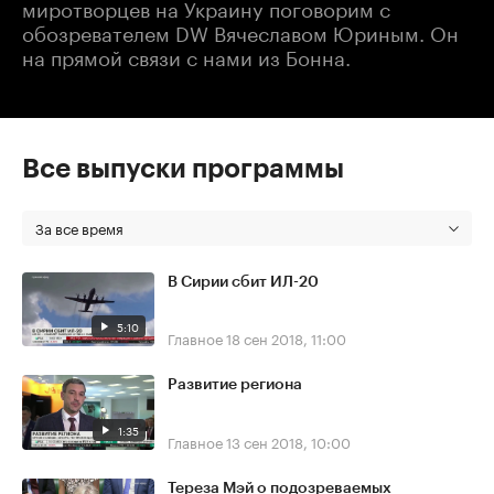
миротворцев на Украину поговорим с
обозревателем DW Вячеславом Юриным. Он
на прямой связи с нами из Бонна.
Все выпуски программы
За все время
В Сирии сбит ИЛ-20
5:10
Главное
18 сен 2018, 11:00
Развитие региона
1:35
Главное
13 сен 2018, 10:00
Тереза Мэй о подозреваемых