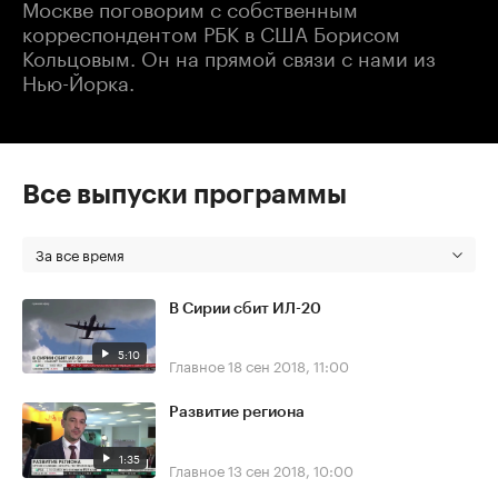
Москве поговорим с собственным
корреспондентом РБК в США Борисом
Кольцовым. Он на прямой связи с нами из
Нью-Йорка.
Все выпуски программы
За все время
В Сирии сбит ИЛ-20
5:10
Главное
18 сен 2018, 11:00
Развитие региона
1:35
Главное
13 сен 2018, 10:00