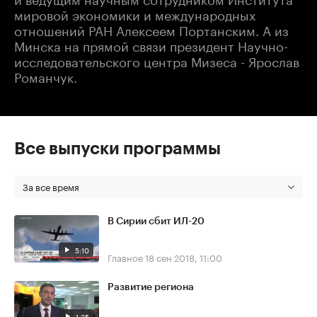
мировой экономики и международных
отношений РАН Алексеем Портанским. А из
Минска на прямой связи президент Научно-
исследовательского центра Мизеса - Ярослав
Романчук.
Все выпуски программы
За все время
В Сирии сбит ИЛ-20
5:10
Главное
18 сен 2018, 11:00
Развитие региона
1:35