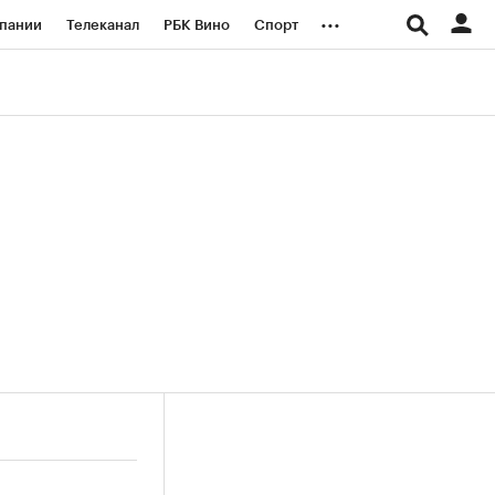
...
пании
Телеканал
РБК Вино
Спорт
ые проекты
Город
Стиль
Крипто
Спецпроекты СПб
логии и медиа
Финансы