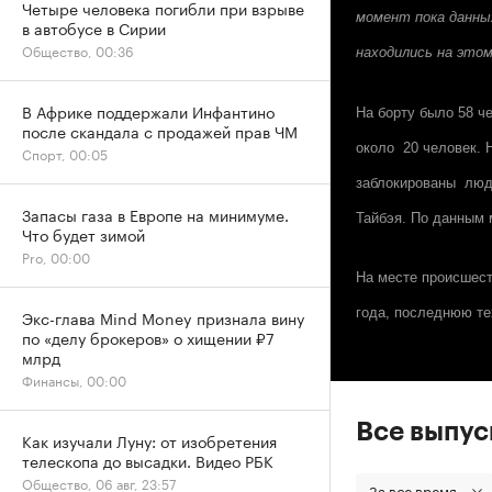
Четыре человека погибли при взрыве
момент пока данны
в автобусе в Сирии
Общество, 00:36
находились на этом
В Африке поддержали Инфантино
На борту было 58 ч
после скандала с продажей прав ЧМ
около 20 человек. 
Спорт, 00:05
заблокированы люди
Запасы газа в Европе на минимуме.
Тайбэя. По данным 
Что будет зимой
Pro, 00:00
На месте происшест
года, последнюю те
Экс-глава Mind Money признала вину
по «делу брокеров» о хищении ₽7
млрд
Финансы, 00:00
Все выпу
Как изучали Луну: от изобретения
телескопа до высадки. Видео РБК
Общество, 06 авг, 23:57
За все время