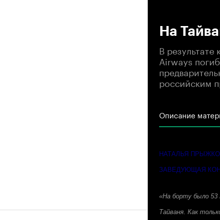
00
На Тайва
В результате 
Airways погиб
предваритель
российским пр
Описание матер
НАТАЛЬЯ ПРЫЖК
ЗАВЕДУЮЩАЯ КОН
«На борту было 53 
Тайваня. Как тольк