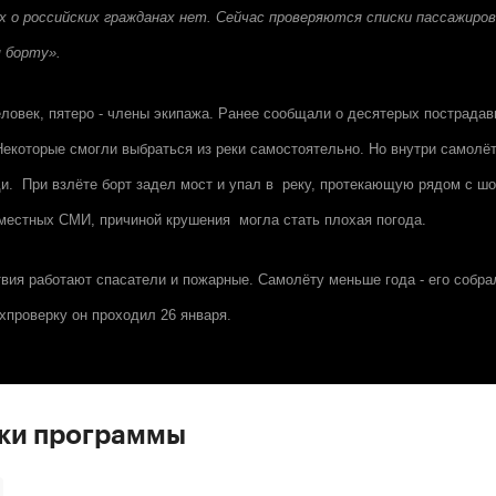
х о российских гражданах нет. Сейчас проверяются списки пассажиро
 борту».
еловек, пятеро - члены экипажа. Ранее сообщали о десятерых пострада
Некоторые смогли выбраться из реки самостоятельно. Но внутри самолё
. При взлёте борт задел мост и упал в реку, протекающую рядом с шо
местных СМИ, причиной крушения могла стать плохая погода.
вия работают спасатели и пожарные. Самолёту меньше года - его собра
хпроверку он проходил 26 января.
ски программы