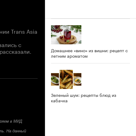
ии Trans Asia
зались с
рассказали.
Домашнее «вино» из вишни: рецепт с
летним ароматом
Зеленый шум: рецепты блюд из
кабачка
еряем в МИД
ть. На данный