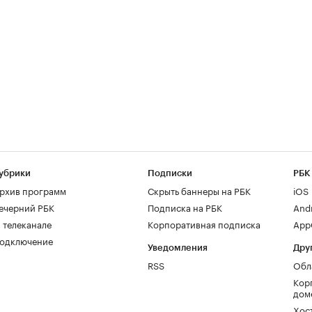
убрики
Подписки
РБК
рхив программ
Скрыть баннеры на РБК
iOS
ечерний РБК
Подписка на РБК
And
 телеканале
Корпоративная подписка
AppG
одключение
Уведомления
Дру
RSS
Обл
Кор
дом
Хос