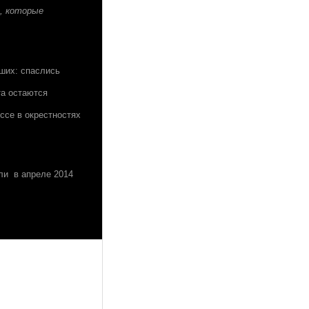
в, которые
вших: спаслись
та остаются
ссе в окрестностях
ли в апреле 2014