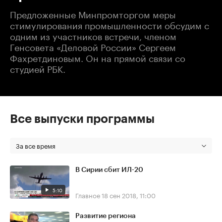
Предложенные Минпромторгом меры
стимулирования промышленности обсудим с
одним из участников встречи, членом
Генсовета «Деловой России» Сергеем
Фахретдиновым. Он на прямой связи со
студией РБК.
Все выпуски программы
За все время
В Сирии сбит ИЛ-20
5:10
Главное
18 сен 2018, 11:00
Развитие региона