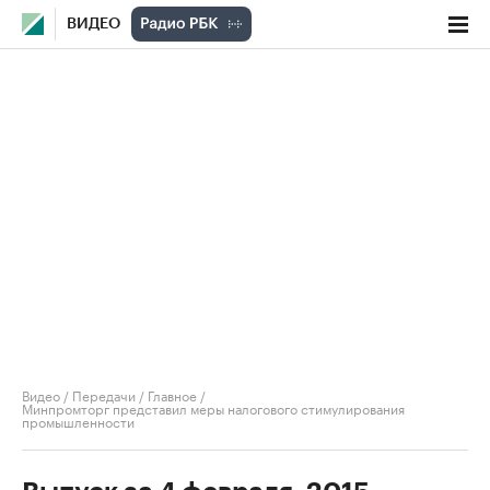
ВИДЕО
Видео
/
Передачи
/
Главное
/
Минпромторг представил меры налогового стимулирования
промышленности