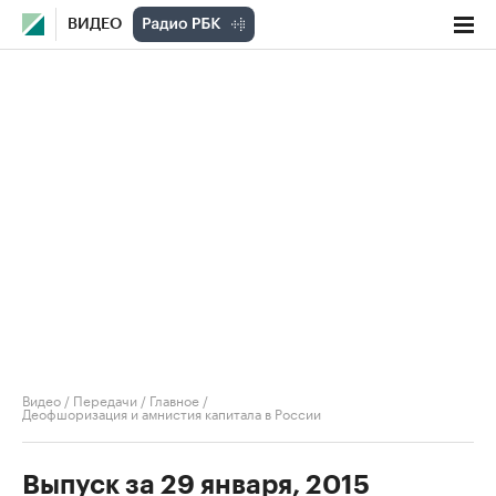
ВИДЕО
Видео
/
Передачи
/
Главное
/
Деофшоризация и амнистия капитала в России
Выпуск за 29 января, 2015