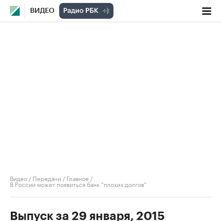
ВИДЕО
Видео
/
Передачи
/
Главное
/
В России может появиться банк "плохих долгов"
Выпуск за 29 января, 2015