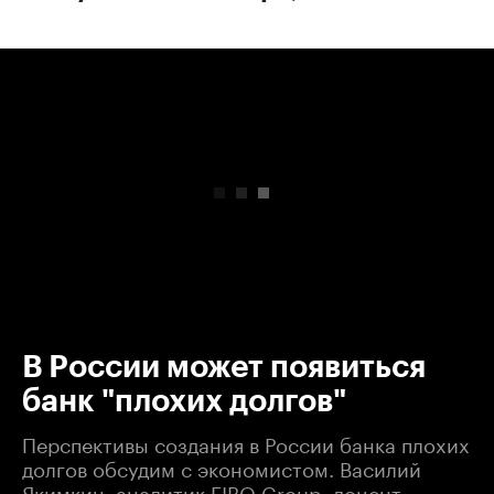
00:00
/
00:00
В России может появиться
банк "плохих долгов"
Перспективы создания в России банка плохих
долгов обсудим с экономистом. Василий
Якимкин, аналитик FIBO Group, доцент