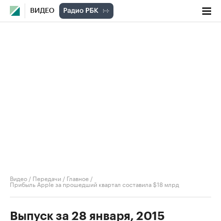
ВИДЕО
Видео
/
Передачи
/
Главное
/
Прибыль Apple за прошедший квартал составила $18 млрд
Выпуск за 28 января, 2015