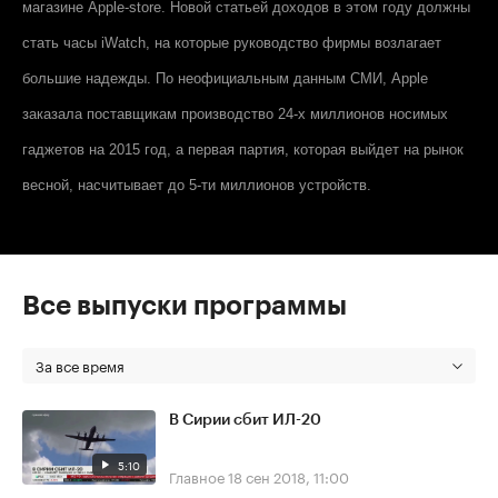
магазине
Apple
-
store
. Новой статьей доходов в этом году должны
стать часы
iWatch
, на которые руководство фирмы возлагает
большие надежды. По неофициальным данным СМИ,
Apple
заказала поставщикам производство 24-х миллионов носимых
гаджетов на 2015 год, а первая партия, которая выйдет на рынок
весной, насчитывает до 5-ти миллионов устройств.
Все выпуски программы
За все время
В Сирии сбит ИЛ-20
5:10
Главное
18 сен 2018, 11:00