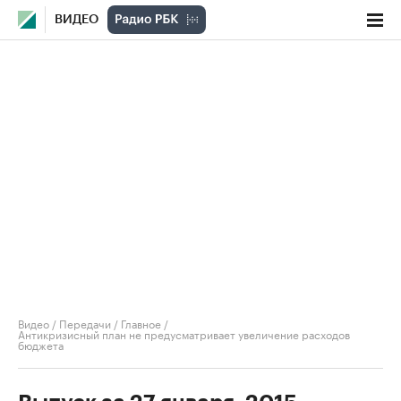
ВИДЕО
Видео
/
Передачи
/
Главное
/
Антикризисный план не предусматривает увеличение расходов
бюджета