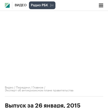
ВИДЕО
Видео
/
Передачи
/
Главное
/
Эксперт об антикризисном плане правительства
Выпуск за 26 января, 2015