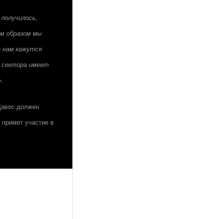
 получилось,
им образом мы
е нам кажутся
о сектора имеет
».
Давос должен
 примет участие в