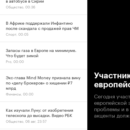
в автобусе в Сирии
Общество, 00:36
В Африке поддержали Инфантино
после скандала с продажей прав ЧМ
Спорт, 00:05
Запасы газа в Европе на минимуме.
Что будет зимой
00
Pro, 00:00
Участник
Экс-глава Mind Money признала вину
по «делу брокеров» о хищении ₽7
европей
млрд
Финансы, 00:00
Сегодня учас
европейской 
проблемы и в 
Как изучали Луну: от изобретения
акценты долж
телескопа до высадки. Видео РБК
Общество, 06 авг, 23:57