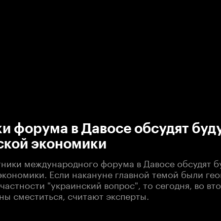
:00
/
00:00
и форума в Давосе обсудят бу
ской экономики
тники международного форума в Давосе обсудят 
экономики. Если накануне главной темой были ге
частности "украинский вопрос", то сегодня, во вт
ны сместиться, считают эксперты.