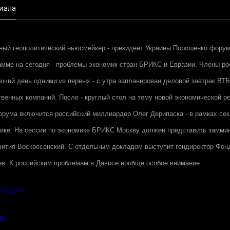
иала
вный геополитический ньюсмейкер - президент Украины Порошенко форум
мме на сегодня - проблемы экономик стран БРИКС и Евразии. Члены ро
очий день одними из первых - с утра запланирован деловой завтрак ВТБ,
венных компаний. После - круглый стол на тему новой экономической ре
орума включится российский миллиардер Олег Дерипаска - в рамках се
ике. На сессии по экономике БРИКС Москву должен представить замми
вития Воскресенский. С отдельным докладом выступит гендиректор Фо
в. К российским проблемам в Давосе вообще особое внимание.
ИНСКАЯ
БК