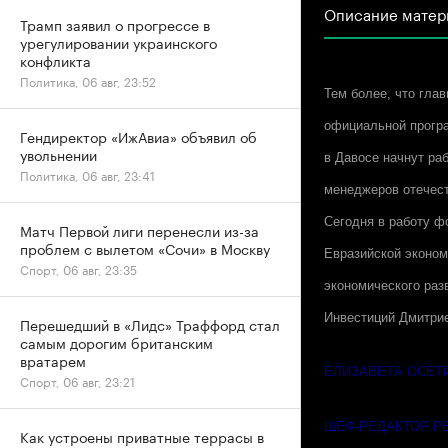
Описание матер
Трамп заявил о прогрессе в
урегулировании украинского
конфликта
Политика, 06 авг, 23:52
Тем более, что гла
официальной програ
Гендиректор «ИжАвиа» объявил об
увольнении
в Давосе начнут раб
Политика, 06 авг, 23:41
менеджеров отечест
Сегодня в работу ф
Матч Первой лиги перенесли из-за
проблем с вылетом «Сочи» в Москву
Евразийской эконом
Спорт, 06 авг, 23:35
экономического раз
Инвестиций Дмитрие
Перешедший в «Лидс» Траффорд стал
самым дорогим британским
вратарем
ЕЛИЗАВЕТА ОСЕТ
Спорт, 06 авг, 23:21
ШЕФ-РЕДАКТОР Р
Как устроены приватные террасы в