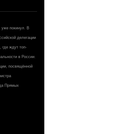
 уже покинул. В
ссийской делегации
 где ждут топ-
альности в России.
кции, посвящённой
нистра
нда Прямых