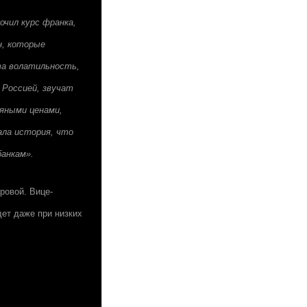
чил курс франка,
н, которые
та волатильность,
 Россией, звучат
тяными ценами,
ала история, что
банкам».
ровой. Вице-
дет даже при низких