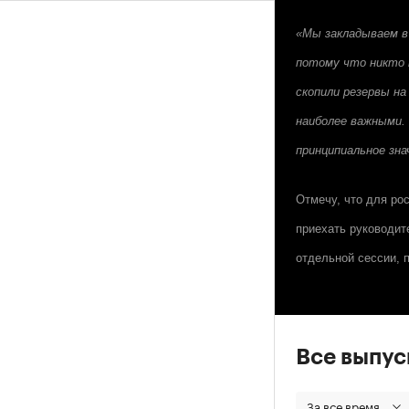
«Мы закладываем в
потому что никто н
скопили резервы на
наиболее важными.
принципиальное зна
Отмечу, что для ро
приехать руководит
отдельной сессии, п
Все выпу
За все время