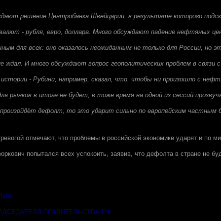
ждают решение Центробанка Швейцарии, в результате которого подско
валют - рубля, евро, доллара. Много обсуждают падение нефтяных це
ым для всех: оно оказалось неожиданным не только для России, но э
е ждал. И много обсуждают вопрос геополитических проблем в связи с
истории - Рубини, например, сказал, что, чтобы ни произошло с неф
ля рынков в итоге не будет, в тоже время на одной из сессий прозвуч
и произойдёт дефолт, то это ударит сильно по европейским частным 
тревогой отмечают, что проблемы в российской экономике ударят и по ми
оркович попытался всех успокоить, заявив, что дефолта в стране не бу
ВИЧ
ЕДСЕДАТЕЛЯ ПРАВИТЕЛЬСТВА РФ