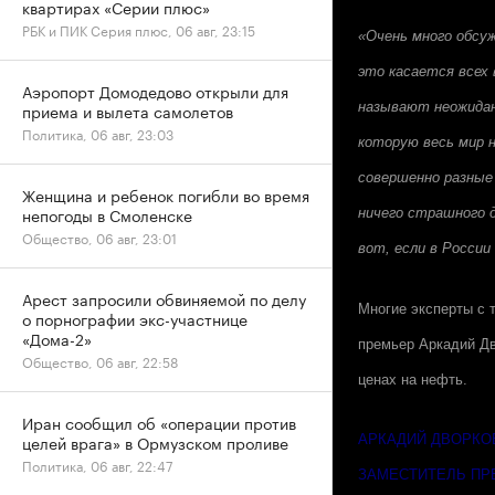
квартирах «Серии плюс»
РБК и ПИК Серия плюс, 06 авг, 23:15
«Очень много обсу
это касается всех 
Аэропорт Домодедово открыли для
приема и вылета самолетов
называют неожиданн
Политика, 06 авг, 23:03
которую весь мир н
совершенно разные 
Женщина и ребенок погибли во время
непогоды в Смоленске
ничего страшного д
Общество, 06 авг, 23:01
вот, если в Росси
Арест запросили обвиняемой по делу
Многие эксперты с 
о порнографии экс-участнице
«Дома-2»
премьер Аркадий Дв
Общество, 06 авг, 22:58
ценах на нефть.
Иран сообщил об «операции против
целей врага» в Ормузском проливе
АРКАДИЙ ДВОРКО
Политика, 06 авг, 22:47
ЗАМЕСТИТЕЛЬ ПР