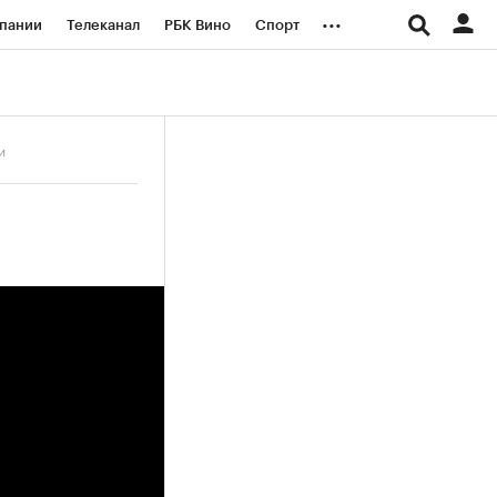
...
пании
Телеканал
РБК Вино
Спорт
ые проекты
Город
Стиль
Крипто
Спецпроекты СПб
и
логии и медиа
Финансы