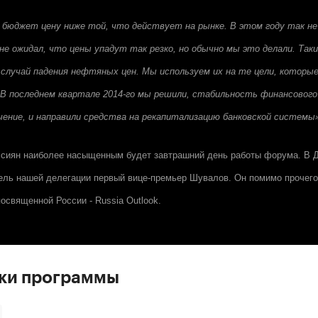
 бюджет цену ниже той, что действует на рынке. В этом году так не
е ожидал, что цены упадут так резко, но обычно мы это делали. Так
 случай падения нефтяных цен. Мы используем их на те цели, которы
 В последнем квартале 2014-го мы решили, стабильность финансовог
чение, и направили средства на рекапитализацию банковской системы
ссиян наиболее насыщенным будет завтрашний день работы форума. В 
ель нашей делегации первый вице-премьер Шувалов. Он помимо прочего
освященной России - Russia Outlook.
ски программы