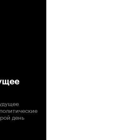
дущее
будущее
ополитические
орой день