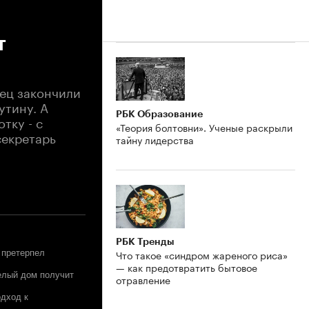
т
нец закончили
утину. А
РБК Образование
тку - с
«Теория болтовни». Ученые раскрыли
секретарь
тайну лидерства
РБК Тренды
Что такое «синдром жареного риса»
 претерпел
— как предотвратить бытовое
Белый дом получит
отравление
одход к