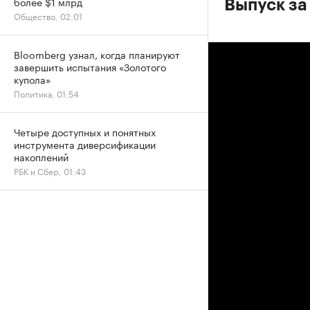
более $1 млрд
Выпуск за 
Общество, 02:01
Bloomberg узнал, когда планируют
завершить испытания «Золотого
купола»
Политика, 01:54
Четыре доступных и понятных
инструмента диверсификации
накоплений
РБК и Сбер, 01:43