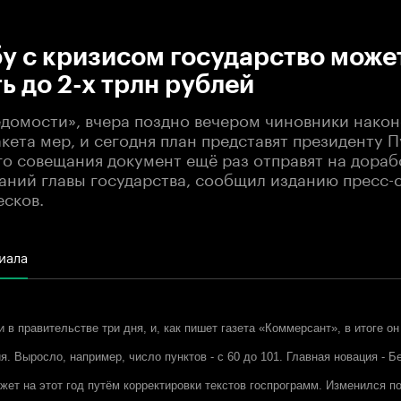
:00
/
00:00
у с кризисом государство може
ь до 2-х трлн рублей
едомости», вчера поздно вечером чиновники нако
кета мер, и сегодня план представят президенту П
о совещания документ ещё раз отправят на дорабо
аний главы государства, сообщил изданию пресс-
есков.
иала
в правительстве три дня, и, как пишет газета «Коммерсант», в итоге он
я. Выросло, например, число пунктов - с 60 до 101. Главная новация - 
жет на этот год путём корректировки текстов госпрограмм. Изменился п