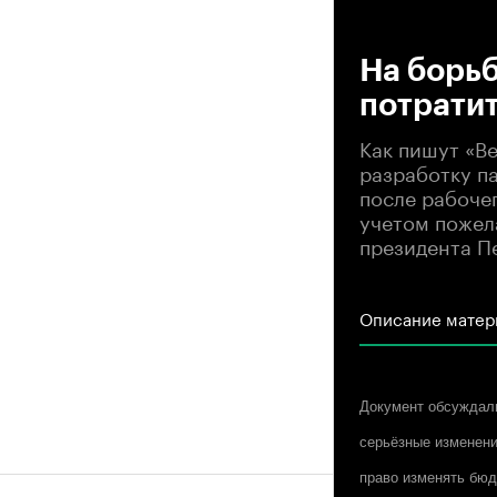
00
На борьб
потратит
Как пишут «В
разработку па
после рабочег
учетом пожел
президента П
Описание матер
Документ обсуждали 
серьёзные изменени
право изменять бюд