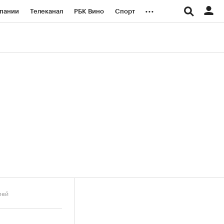
...
пании
Телеканал
РБК Вино
Спорт
ые проекты
Город
Стиль
Крипто
Спецпроекты СПб
логии и медиа
Финансы
лей