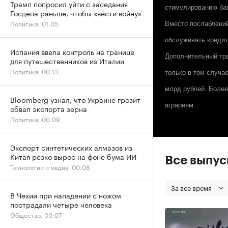
Трамп попросил уйти с заседания
стимулированию бан
Госдепа раньше, чтобы «вести войну»
Политика, 01:05
Вместо послаблений
обслуживать кредит
Испания ввела контроль на границе
Дополнительный тра
для путешественников из Италии
Политика, 00:13
только в том случае
млрд рублей. Более
Bloomberg узнал, что Украине грозит
аграриям.
обвал экспорта зерна
Политика, 00:09
Экспорт синтетических алмазов из
Китая резко вырос на фоне бума ИИ
Все выпу
Технологии и медиа, 00:08
За все время
В Чехии при нападении с ножом
пострадали четыре человека
Общество, 00:07