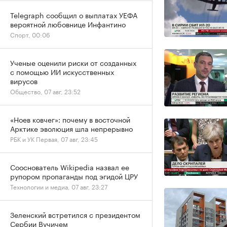
Telegraph сообщил о выплатах УЕФА
вероятной любовнице Инфантино
Спорт, 00:06
Ученые оценили риски от созданных
с помощью ИИ искусственных
вирусов
Общество, 07 авг, 23:52
«Ноев ковчег»: почему в восточной
Арктике эволюция шла непрерывно
РБК и УК Первая, 07 авг, 23:45
Сооснователь Wikipedia назвал ее
рупором пропаганды под эгидой ЦРУ
Технологии и медиа, 07 авг, 23:27
Зеленский встретился с президентом
Сербии Вучичем