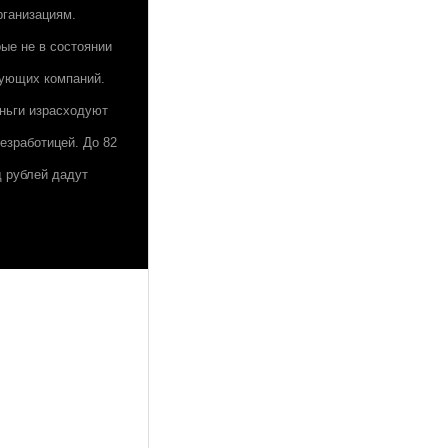
рганизациям.
рые не в состоянии
зующих компаний.
ньги израсходуют
езработицей. До 82
д рублей дадут