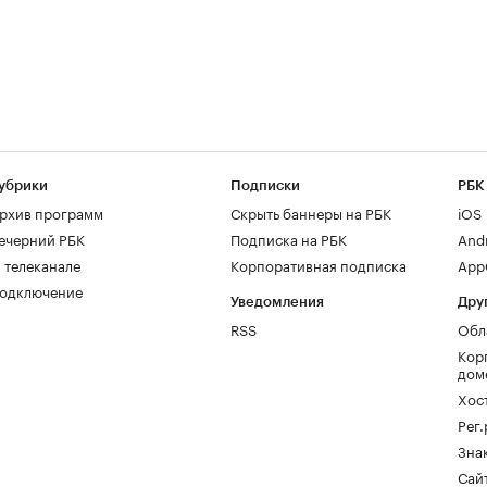
убрики
Подписки
РБК
рхив программ
Скрыть баннеры на РБК
iOS
ечерний РБК
Подписка на РБК
And
 телеканале
Корпоративная подписка
AppG
одключение
Уведомления
Дру
RSS
Обл
Кор
дом
Хос
Рег
Зна
Сайт