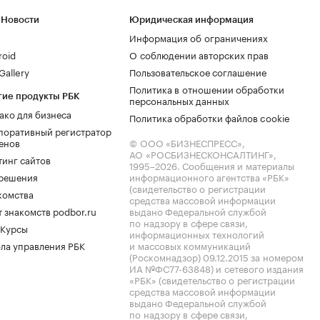
 Новости
Юридическая информация
Информация об ограничениях
roid
О соблюдении авторских прав
allery
Пользовательское соглашение
Политика в отношении обработки
гие продукты РБК
персональных данных
ако для бизнеса
Политика обработки файлов cookie
поративный регистратор
енов
© ООО «БИЗНЕСПРЕСС»,
АО «РОСБИЗНЕСКОНСАЛТИНГ»,
тинг сайтов
1995–2026
. Сообщения и материалы
.решения
информационного агентства «РБК»
(свидетельство о регистрации
комства
средства массовой информации
 знакомств podbor.ru
выдано Федеральной службой
по надзору в сфере связи,
 Курсы
информационных технологий
ла управления РБК
и массовых коммуникаций
(Роскомнадзор) 09.12.2015 за номером
ИА №ФС77-63848) и сетевого издания
«РБК» (свидетельство о регистрации
средства массовой информации
выдано Федеральной службой
по надзору в сфере связи,