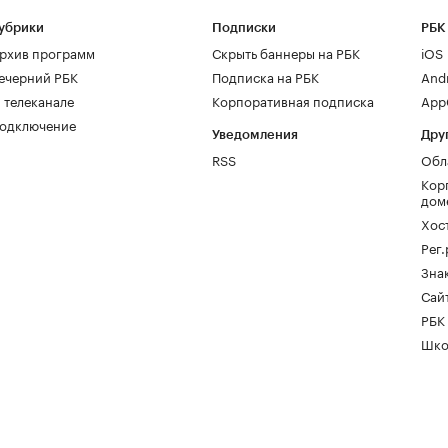
убрики
Подписки
РБК
рхив программ
Скрыть баннеры на РБК
iOS
ечерний РБК
Подписка на РБК
And
 телеканале
Корпоративная подписка
AppG
одключение
Уведомления
Дру
RSS
Обл
Кор
дом
Хос
Рег
Зна
Сайт
РБК
Шко