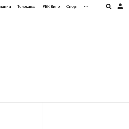
...
пании
Телеканал
РБК Вино
Спорт
ые проекты
Город
Стиль
Крипто
Спецпроекты СПб
логии и медиа
Финансы