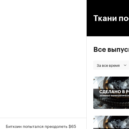
00
Ткани п
Все выпу
За все время
Биткоин попытался преодолеть $65