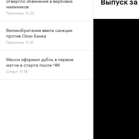
отвергло обвинения в вербовке
Выпуск за
наемников
Политика, 11:23
Великобритания ввела санкции
против Озон Банка
Политика, 11:21
Месси оформил дубль в первом
матче в старте после ЧМ
Спорт, 11:18