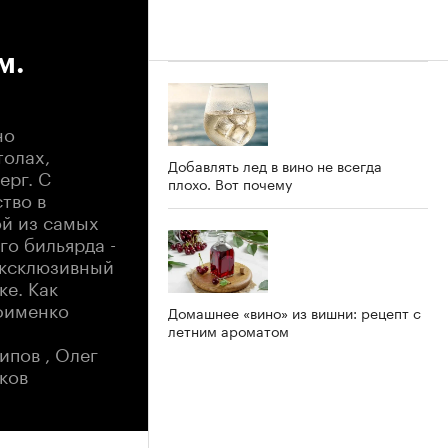
м.
но
толах,
Добавлять лед в вино не всегда
ерг. С
плохо. Вот почему
тво в
ой из самых
го бильярда -
эксклюзивный
ке. Как
фименко
Домашнее «вино» из вишни: рецепт с
летним ароматом
ипов , Олег
ков