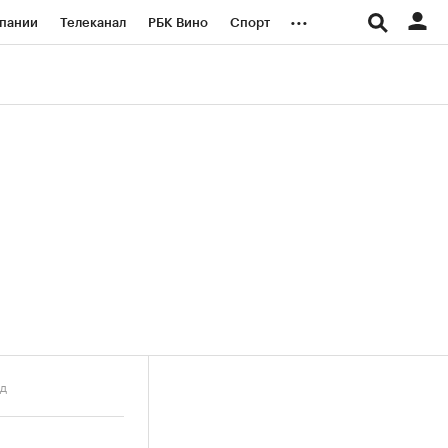
...
пании
Телеканал
РБК Вино
Спорт
ые проекты
Город
Стиль
Крипто
Спецпроекты СПб
логии и медиа
Финансы
рд