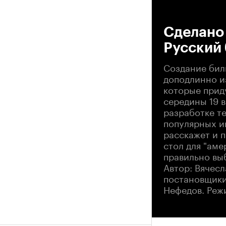
00
Сделано 
Русский
Создание бил
доподлинно из
которые прид
середины 19 в
разработке т
популярных иг
расскажет и 
стол для "ам
правильно вы
Автор: Вячес
постановщики
Нефедов. Реж