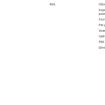
RSS
Обл
Кор
дом
Хос
Рег
Зна
Сайт
РБК
Шко