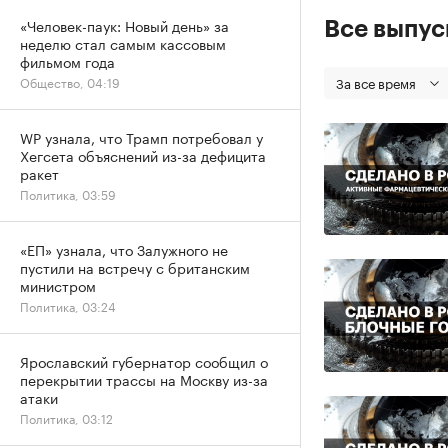
«Человек-паук: Новый день» за
Все выпу
неделю стал самым кассовым
фильмом года
За все время
Общество, 04:19
WP узнала, что Трамп потребовал у
Хегсета объяснений из-за дефицита
ракет
Политика, 03:59
«ЕП» узнала, что Залужного не
пустили на встречу с британским
министром
Политика, 03:24
Ярославский губернатор сообщил о
перекрытии трассы на Москву из-за
атаки
Политика, 03:12