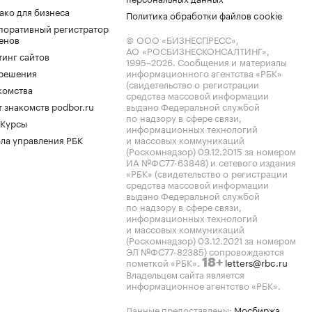
ако для бизнеса
Политика обработки файлов cookie
поративный регистратор
енов
© ООО «БИЗНЕСПРЕСС»,
АО «РОСБИЗНЕСКОНСАЛТИНГ»,
тинг сайтов
1995–2026
. Сообщения и материалы
.решения
информационного агентства «РБК»
(свидетельство о регистрации
комства
средства массовой информации
 знакомств podbor.ru
выдано Федеральной службой
по надзору в сфере связи,
 Курсы
информационных технологий
ла управления РБК
и массовых коммуникаций
(Роскомнадзор) 09.12.2015 за номером
ИА №ФС77-63848) и сетевого издания
«РБК» (свидетельство о регистрации
средства массовой информации
выдано Федеральной службой
по надзору в сфере связи,
информационных технологий
и массовых коммуникаций
(Роскомнадзор) 03.12.2021 за номером
ЭЛ №ФС77-82385) сопровождаются
пометкой «РБК».
letters@rbc.ru
18+
Владельцем сайта является
информационное агентство «РБК».
Данные предоставлены:
Мосбиржа
,