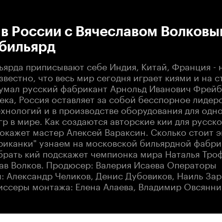
:00
/
00:00
в России с Вячеславом Волковы
 бильярд
ьярда приписывают себе Индия, Китай, Франция - 
вестно, что весь мир сегодня играет киями и на с
умал русский фабрикант Арнольд Иванович Фрейб
ека, Россия оставляет за собой бесспорное лидерс
ехнологий и в производстве оборудования для одн
р в мире. Как создаются авторские кии для русско
покажет мастер Алексей Вараксин. Сколько стоит 
ериканки" узнаем на московской бильярдной фабри
брать кий подскажет чемпионка мира Наталья Тро
лав Волков. Продюсер: Валерия Исаева Операторы
: Александр Челиков, Денис Дубовиков, Наиль Зар
иссеры монтажа: Елена Алаева, Владимир Овсянни