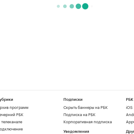
убрики
Подписки
РБК
рхив программ
Скрыть баннеры на РБК
iOS
ечерний РБК
Подписка на РБК
And
 телеканале
Корпоративная подписка
AppG
одключение
Уведомления
Дру