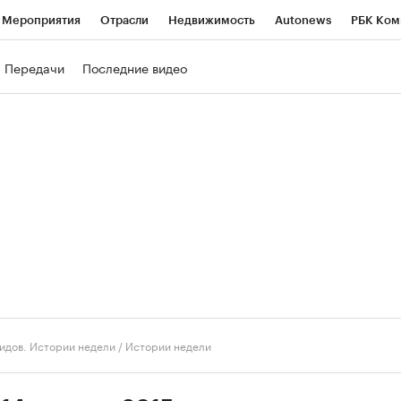
Мероприятия
Отрасли
Недвижимость
Autonews
РБК Ком
ние
РБК Курсы
РБК Life
Тренды
Визионеры
Национальн
Передачи
Последние видео
б
Исследования
Кредитные рейтинги
Франшизы
Газета
роверка контрагентов
Политика
Экономика
Бизнес
Техно
идов. Истории недели
/
Истории недели