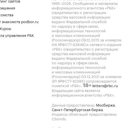
тинг сайтов
1995–2026
. Сообщения и материалы
.решения
информационного агентства «РБК»
(свидетельство о регистрации
комства
средства массовой информации
 знакомств podbor.ru
выдано Федеральной службой
по надзору в сфере связи,
 Курсы
информационных технологий
ла управления РБК
и массовых коммуникаций
(Роскомнадзор) 09.12.2015 за номером
ИА №ФС77-63848) и сетевого издания
«РБК» (свидетельство о регистрации
средства массовой информации
выдано Федеральной службой
по надзору в сфере связи,
информационных технологий
и массовых коммуникаций
(Роскомнадзор) 03.12.2021 за номером
ЭЛ №ФС77-82385) сопровождаются
пометкой «РБК».
letters@rbc.ru
18+
Владельцем сайта является
информационное агентство «РБК».
Данные предоставлены:
Мосбиржа
,
Санкт-Петербургская биржа
.
Индексы облигаций предоставлены
Cbonds.