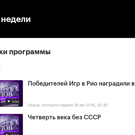
:00
/
00:00
 недели
ски программы
Победителей Игр в Рио наградили 
9:54
Лидов. Истории недели
26 авг 2016, 20:45
Четверть века без СССР
19:00