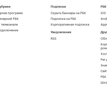
убрики
Подписки
РБК
рхив программ
Скрыть баннеры на РБК
iOS
ечерний РБК
Подписка на РБК
And
 телеканале
Корпоративная подписка
AppG
одключение
Уведомления
Дру
RSS
Обл
Кор
дом
Хос
Рег
Зна
Сайт
РБК
Шко