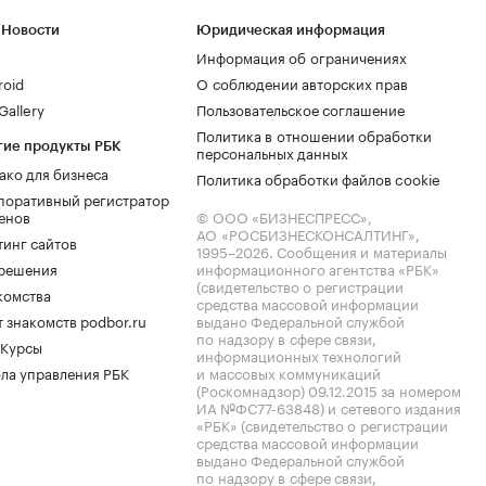
 Новости
Юридическая информация
Информация об ограничениях
roid
О соблюдении авторских прав
allery
Пользовательское соглашение
Политика в отношении обработки
гие продукты РБК
персональных данных
ако для бизнеса
Политика обработки файлов cookie
поративный регистратор
енов
© ООО «БИЗНЕСПРЕСС»,
АО «РОСБИЗНЕСКОНСАЛТИНГ»,
тинг сайтов
1995–2026
. Сообщения и материалы
.решения
информационного агентства «РБК»
(свидетельство о регистрации
комства
средства массовой информации
 знакомств podbor.ru
выдано Федеральной службой
по надзору в сфере связи,
 Курсы
информационных технологий
ла управления РБК
и массовых коммуникаций
(Роскомнадзор) 09.12.2015 за номером
ИА №ФС77-63848) и сетевого издания
«РБК» (свидетельство о регистрации
средства массовой информации
выдано Федеральной службой
по надзору в сфере связи,