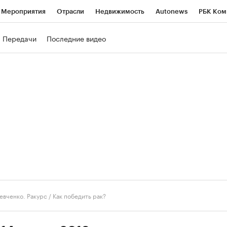
Мероприятия
Отрасли
Недвижимость
Autonews
РБК Ком
ние
РБК Курсы
РБК Life
Тренды
Визионеры
Национальн
Передачи
Последние видео
б
Исследования
Кредитные рейтинги
Франшизы
Газета
роверка контрагентов
Политика
Экономика
Бизнес
Техно
евченко. Ракурс
/
Как победить рак?