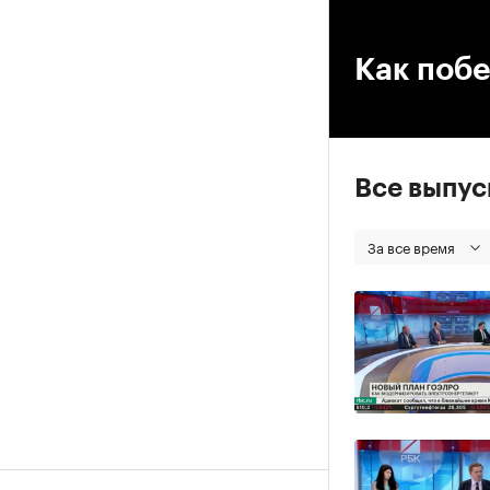
00
Как побе
Все выпу
За все время