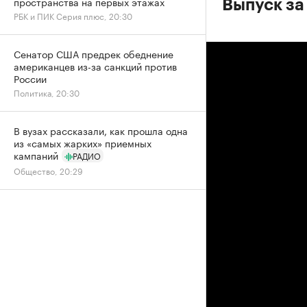
пространства на первых этажах
Выпуск за
РБК и ПИК Серия плюс, 20:30
Сенатор США предрек обеднение
американцев из-за санкций против
России
Политика, 20:30
В вузах рассказали, как прошла одна
из «самых жарких» приемных
кампаний
РАДИО
Общество, 20:29