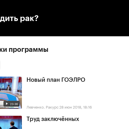
:00
/
00:00
дить рак?
ски программы
Новый план ГОЭЛРО
23:36
Левченко. Ракурс
28 июн 2018, 18:16
Труд заключённых