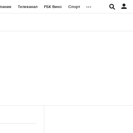
...
пании
Телеканал
РБК Вино
Спорт
ые проекты
Город
Стиль
Крипто
Спецпроекты СПб
логии и медиа
Финансы