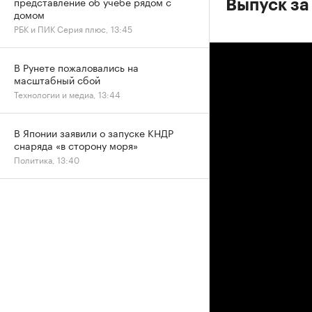
представление об учебе рядом с
Выпуск за
домом
РБК и ПИК Серия плюс, 13:45
В Рунете пожаловались на
масштабный сбой
Технологии и медиа, 13:44
В Японии заявили о запуске КНДР
снаряда «в сторону моря»
Политика, 13:40