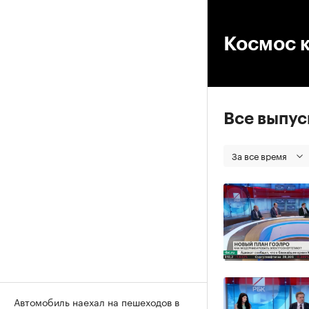
00
Космос 
Все выпу
За все время
Автомобиль наехал на пешеходов в