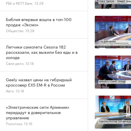
РБК и МСП Банк, 13:29
Библия впервые вошла в топ-100
продаж «Эксмо»
Общество, 13:28
Летчики самолета Cessna 182
рассказали, как выжили без еды и в
холоде
Свое дело, 13:18
Geely назвал цены на гибридный
кроссовер EX5 EM-R в России
Авто, 13:18
«Электрические сети Армении»
передадут в доверительное
управление
Политика, 13:16