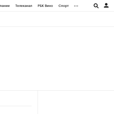
...
пании
Телеканал
РБК Вино
Спорт
ые проекты
Город
Стиль
Крипто
Спецпроекты СПб
логии и медиа
Финансы