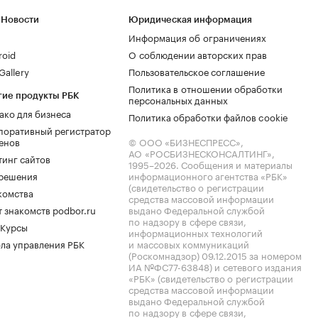
 Новости
Юридическая информация
Информация об ограничениях
roid
О соблюдении авторских прав
allery
Пользовательское соглашение
Политика в отношении обработки
гие продукты РБК
персональных данных
ако для бизнеса
Политика обработки файлов cookie
поративный регистратор
енов
© ООО «БИЗНЕСПРЕСС»,
АО «РОСБИЗНЕСКОНСАЛТИНГ»,
тинг сайтов
1995–2026
. Сообщения и материалы
.решения
информационного агентства «РБК»
(свидетельство о регистрации
комства
средства массовой информации
 знакомств podbor.ru
выдано Федеральной службой
по надзору в сфере связи,
 Курсы
информационных технологий
ла управления РБК
и массовых коммуникаций
(Роскомнадзор) 09.12.2015 за номером
ИА №ФС77-63848) и сетевого издания
«РБК» (свидетельство о регистрации
средства массовой информации
выдано Федеральной службой
по надзору в сфере связи,