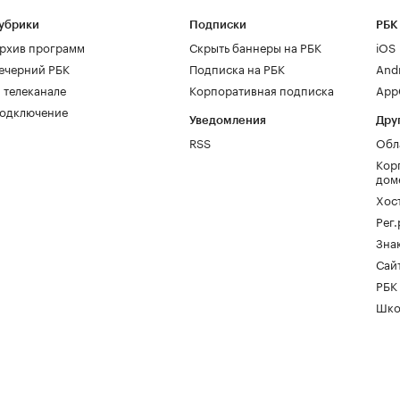
убрики
Подписки
РБК
рхив программ
Скрыть баннеры на РБК
iOS
ечерний РБК
Подписка на РБК
And
 телеканале
Корпоративная подписка
AppG
одключение
Уведомления
Дру
RSS
Обл
Кор
дом
Хос
Рег
Зна
Сайт
РБК
Шко