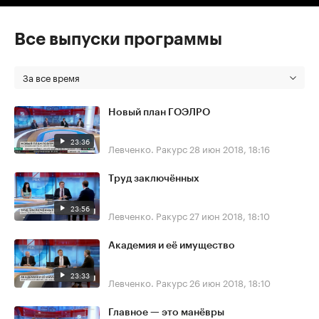
Все выпуски программы
За все время
Новый план ГОЭЛРО
23:36
Левченко. Ракурс
28 июн 2018, 18:16
Труд заключённых
23:56
Левченко. Ракурс
27 июн 2018, 18:10
Академия и её имущество
23:33
Левченко. Ракурс
26 июн 2018, 18:10
Главное — это манёвры