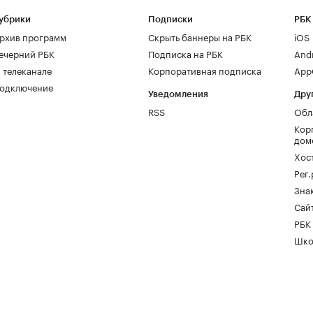
убрики
Подписки
РБК
рхив программ
Скрыть баннеры на РБК
iOS
ечерний РБК
Подписка на РБК
And
 телеканале
Корпоративная подписка
AppG
одключение
Уведомления
Дру
RSS
Обл
Кор
дом
Хос
Рег
Зна
Сайт
РБК
Шко