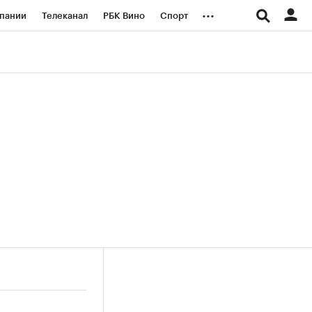
...
пании
Телеканал
РБК Вино
Спорт
ые проекты
Город
Стиль
Крипто
Спецпроекты СПб
логии и медиа
Финансы