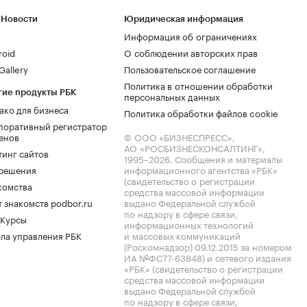
 Новости
Юридическая информация
Информация об ограничениях
roid
О соблюдении авторских прав
allery
Пользовательское соглашение
Политика в отношении обработки
гие продукты РБК
персональных данных
ако для бизнеса
Политика обработки файлов cookie
поративный регистратор
енов
© ООО «БИЗНЕСПРЕСС»,
АО «РОСБИЗНЕСКОНСАЛТИНГ»,
тинг сайтов
1995–2026
. Сообщения и материалы
.решения
информационного агентства «РБК»
(свидетельство о регистрации
комства
средства массовой информации
 знакомств podbor.ru
выдано Федеральной службой
по надзору в сфере связи,
 Курсы
информационных технологий
ла управления РБК
и массовых коммуникаций
(Роскомнадзор) 09.12.2015 за номером
ИА №ФС77-63848) и сетевого издания
«РБК» (свидетельство о регистрации
средства массовой информации
выдано Федеральной службой
по надзору в сфере связи,