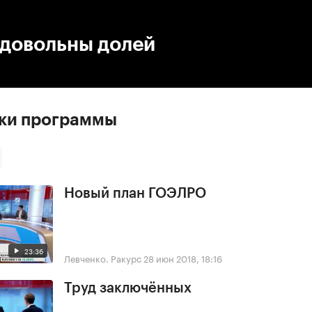
:00
/
00:00
едовольны долей
ски программы
Новый план ГОЭЛРО
23:36
Левченко. Ракурс
28 июн 2018, 18:16
Труд заключённых