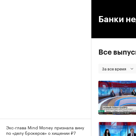
00
Банки н
Все выпу
За все время
Экс-глава Mind Money признала вину
по «делу брокеров» о хищении ₽7