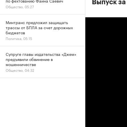
по фехтованию Фаина Саевич
Выпуск за 
Общество, 05:27
Минтранс предложил защищать
трассы от БПЛА за счет дорожных
бюджетов
Политика, 05:15
Супруге главы издательства «Джем»
предъявили обвинение в
мошенничестве
Общество, 04:32