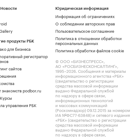
 Новости
Юридическая информация
Информация об ограничениях
roid
О соблюдении авторских прав
allery
Пользовательское соглашение
Политика в отношении обработки
гие продукты РБК
персональных данных
ако для бизнеса
Политика обработки файлов cookie
поративный регистратор
енов
© ООО «БИЗНЕСПРЕСС»,
АО «РОСБИЗНЕСКОНСАЛТИНГ»,
тинг сайтов
1995–2026
. Сообщения и материалы
.решения
информационного агентства «РБК»
(свидетельство о регистрации
комства
средства массовой информации
 знакомств podbor.ru
выдано Федеральной службой
по надзору в сфере связи,
 Курсы
информационных технологий
ла управления РБК
и массовых коммуникаций
(Роскомнадзор) 09.12.2015 за номером
ИА №ФС77-63848) и сетевого издания
«РБК» (свидетельство о регистрации
средства массовой информации
выдано Федеральной службой
по надзору в сфере связи,