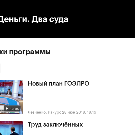
:00
/
00:00
Деньги. Два суда
ски программы
Новый план ГОЭЛРО
23:36
Левченко. Ракурс
28 июн 2018, 18:16
Труд заключённых