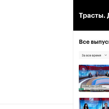
00
Трасты. 
Все выпу
За все время