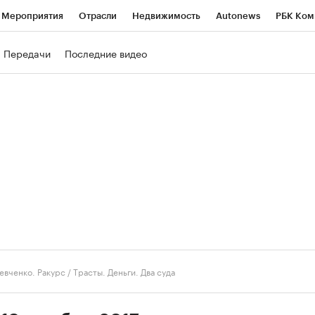
Мероприятия
Отрасли
Недвижимость
Autonews
РБК Ком
ние
РБК Курсы
РБК Life
Тренды
Визионеры
Национальн
Передачи
Последние видео
б
Исследования
Кредитные рейтинги
Франшизы
Газета
роверка контрагентов
Политика
Экономика
Бизнес
Техно
евченко. Ракурс
/
Трасты. Деньги. Два суда