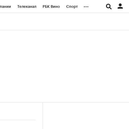
...
пании
Телеканал
РБК Вино
Спорт
ые проекты
Город
Стиль
Крипто
Спецпроекты СПб
логии и медиа
Финансы