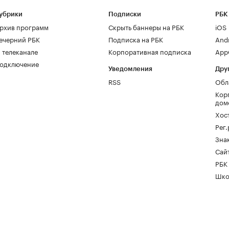
убрики
Подписки
РБК
рхив программ
Скрыть баннеры на РБК
iOS
ечерний РБК
Подписка на РБК
And
 телеканале
Корпоративная подписка
AppG
одключение
Уведомления
Дру
RSS
Обл
Кор
дом
Хос
Рег
Зна
Сайт
РБК
Шко