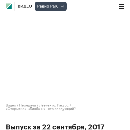
ВИДЕО
Видео
/
Передачи
/
Левченко. Ракурс
/
«Открытие», «Бинбанк» - кто следующий?
Выпуск за 22 сентября, 2017