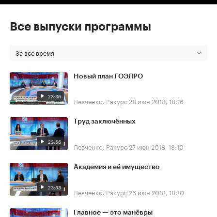
Все выпуски программы
За все время
Новый план ГОЭЛРО
23:36
Левченко. Ракурс
28 июн 2018, 18:16
Труд заключённых
23:56
Левченко. Ракурс
27 июн 2018, 18:10
Академия и её имущество
23:33
Левченко. Ракурс
26 июн 2018, 18:10
Главное — это манёвры