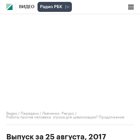
ВИДЕО
Видео
/
Передачи
/
Левченко. Ракурс
/
Роботы против человека: угроза для цивилизации? Продолжение
Выпуск за 25 августа, 2017