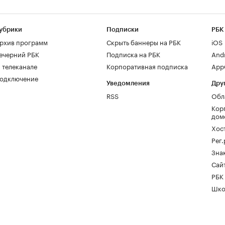
убрики
Подписки
РБК
рхив программ
Скрыть баннеры на РБК
iOS
ечерний РБК
Подписка на РБК
And
 телеканале
Корпоративная подписка
AppG
одключение
Уведомления
Дру
RSS
Обл
Кор
дом
Хос
Рег
Зна
Сайт
РБК
Шко