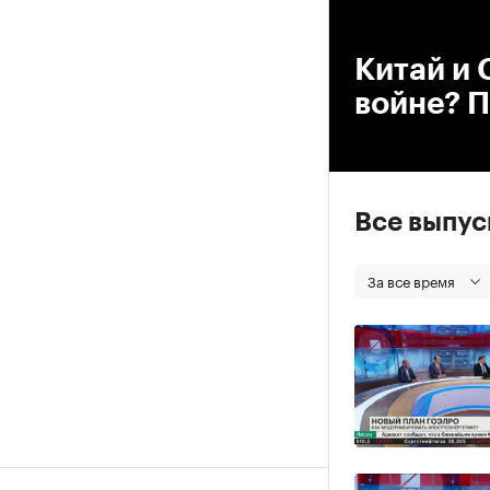
00
Китай и 
войне? 
Все выпу
За все время