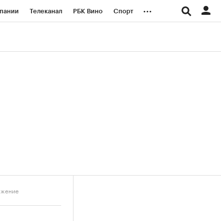
...
пании
Телеканал
РБК Вино
Спорт
ые проекты
Город
Стиль
Крипто
Спецпроекты СПб
логии и медиа
Финансы
лжение