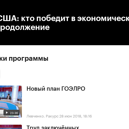
:00
/
00:00
США: кто победит в экономичес
Продолжение
ски программы
Новый план ГОЭЛРО
23:36
Левченко. Ракурс
28 июн 2018, 18:16
Труд заключённых