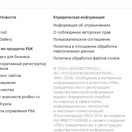
 Новости
Юридическая информация
Информация об ограничениях
roid
О соблюдении авторских прав
allery
Пользовательское соглашение
Политика в отношении обработки
гие продукты РБК
персональных данных
ако для бизнеса
Политика обработки файлов cookie
поративный регистратор
енов
© ООО «БИЗНЕСПРЕСС»,
АО «РОСБИЗНЕСКОНСАЛТИНГ»,
тинг сайтов
1995–2026
. Сообщения и материалы
.решения
информационного агентства «РБК»
(свидетельство о регистрации
комства
средства массовой информации
 знакомств podbor.ru
выдано Федеральной службой
по надзору в сфере связи,
 Курсы
информационных технологий
ла управления РБК
и массовых коммуникаций
(Роскомнадзор) 09.12.2015 за номером
ИА №ФС77-63848) и сетевого издания
«РБК» (свидетельство о регистрации
средства массовой информации