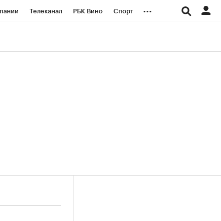
...
пании
Телеканал
РБК Вино
Спорт
ые проекты
Город
Стиль
Крипто
Спецпроекты СПб
логии и медиа
Финансы