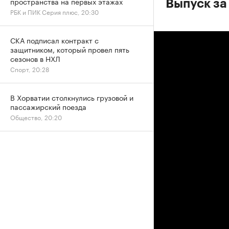
пространства на первых этажах
Выпуск за
РБК и ПИК Серия плюс, 20:30
СКА подписал контракт с
защитником, который провел пять
сезонов в НХЛ
Спорт, 20:28
В Хорватии столкнулись грузовой и
пассажирский поезда
Общество, 20:20