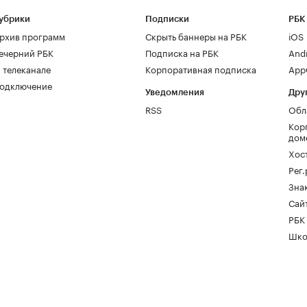
убрики
Подписки
РБК
рхив программ
Скрыть баннеры на РБК
iOS
ечерний РБК
Подписка на РБК
And
 телеканале
Корпоративная подписка
AppG
одключение
Уведомления
Дру
RSS
Обл
Кор
дом
Хос
Рег
Зна
Сайт
РБК
Шко