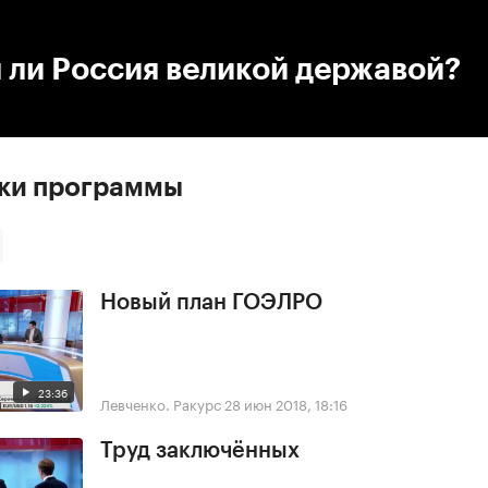
:00
/
00:00
 ли Россия великой державой?
ски программы
Новый план ГОЭЛРО
23:36
Левченко. Ракурс
28 июн 2018, 18:16
Труд заключённых