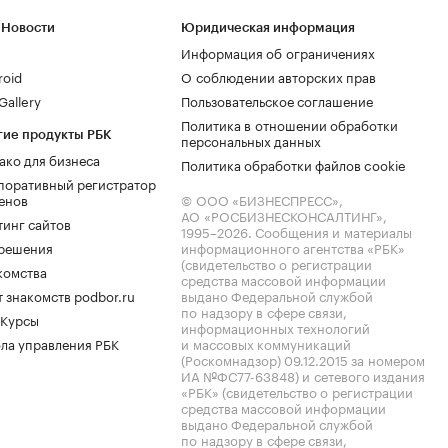
 Новости
Юридическая информация
Информация об ограничениях
roid
О соблюдении авторских прав
allery
Пользовательское соглашение
Политика в отношении обработки
гие продукты РБК
персональных данных
ако для бизнеса
Политика обработки файлов cookie
поративный регистратор
енов
© ООО «БИЗНЕСПРЕСС»,
АО «РОСБИЗНЕСКОНСАЛТИНГ»,
тинг сайтов
1995–2026
. Сообщения и материалы
.решения
информационного агентства «РБК»
(свидетельство о регистрации
комства
средства массовой информации
 знакомств podbor.ru
выдано Федеральной службой
по надзору в сфере связи,
 Курсы
информационных технологий
ла управления РБК
и массовых коммуникаций
(Роскомнадзор) 09.12.2015 за номером
ИА №ФС77-63848) и сетевого издания
«РБК» (свидетельство о регистрации
средства массовой информации
выдано Федеральной службой
по надзору в сфере связи,