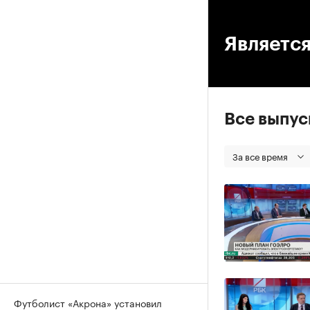
00
Является
Все выпу
За все время
Футболист «Акрона» установил