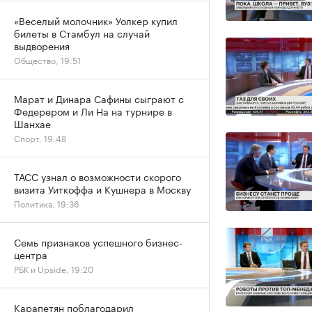
«Веселый молочник» Уолкер купил
билеты в Стамбул на случай
выдворения
Общество, 19:51
Марат и Динара Сафины сыграют с
Федерером и Ли На на турнире в
Шанхае
Спорт, 19:48
ТАСС узнал о возможности скорого
визита Уиткоффа и Кушнера в Москву
Политика, 19:36
Семь признаков успешного бизнес-
центра
РБК и Upside, 19:20
Карапетян поблагодарил