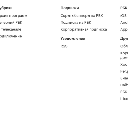
убрики
Подписки
РБК
рхив программ
Скрыть баннеры на РБК
iOS
ечерний РБК
Подписка на РБК
And
 телеканале
Корпоративная подписка
AppG
одключение
Уведомления
Дру
RSS
Обл
Кор
дом
Хос
Рег
Зна
Сайт
РБК
Шко