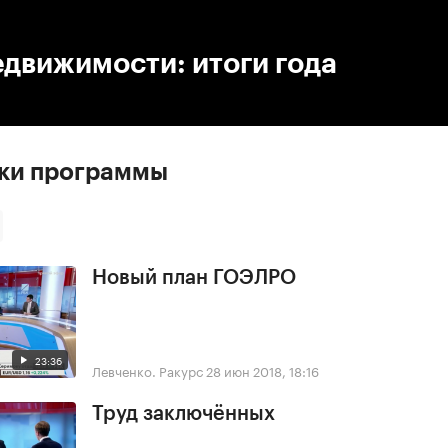
:00
/
00:00
движимости: итоги года
ски программы
Новый план ГОЭЛРО
23:36
Левченко. Ракурс
28 июн 2018, 18:16
Труд заключённых