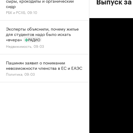
сыры, крокодилы и органический
Выпуск за
сидр
РБК и РСХБ, 09:10
Эксперты объяснили, почему жилье
для студентов надо было искать
«вчера»
РАДИО
Недвижимость, 09:03
Пашинян заявил о понимании
невозможности членства в ЕС и ЕАЭС
Политика, 09:03