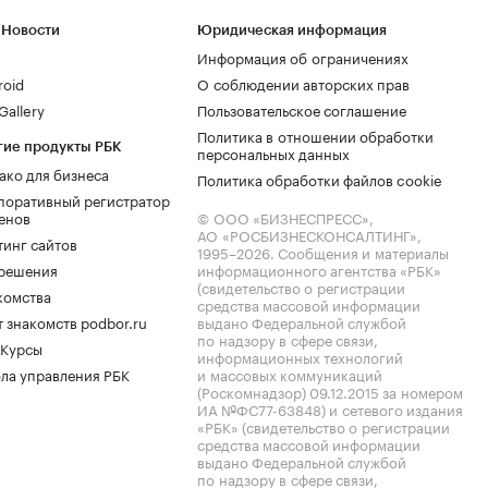
 Новости
Юридическая информация
Информация об ограничениях
roid
О соблюдении авторских прав
allery
Пользовательское соглашение
Политика в отношении обработки
гие продукты РБК
персональных данных
ако для бизнеса
Политика обработки файлов cookie
поративный регистратор
енов
© ООО «БИЗНЕСПРЕСС»,
АО «РОСБИЗНЕСКОНСАЛТИНГ»,
тинг сайтов
1995–2026
. Сообщения и материалы
.решения
информационного агентства «РБК»
(свидетельство о регистрации
комства
средства массовой информации
 знакомств podbor.ru
выдано Федеральной службой
по надзору в сфере связи,
 Курсы
информационных технологий
ла управления РБК
и массовых коммуникаций
(Роскомнадзор) 09.12.2015 за номером
ИА №ФС77-63848) и сетевого издания
«РБК» (свидетельство о регистрации
средства массовой информации
выдано Федеральной службой
по надзору в сфере связи,