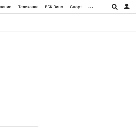
...
пании
Телеканал
РБК Вино
Спорт
ые проекты
Город
Стиль
Крипто
Спецпроекты СПб
логии и медиа
Финансы