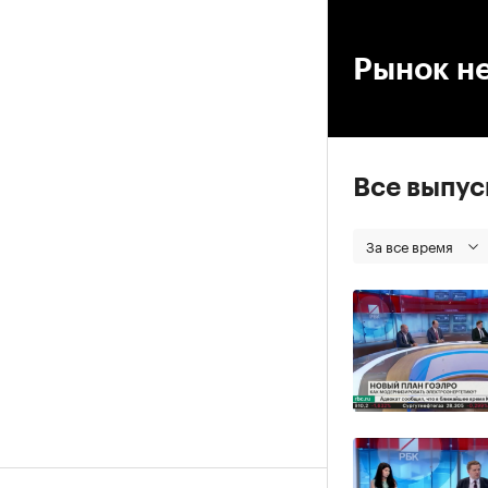
00
Рынок не
Все выпу
За все время