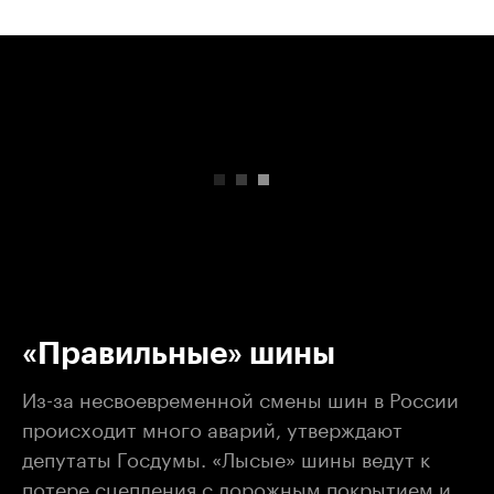
00:00
/
00:00
«Правильные» шины
Из-за несвоевременной смены шин в России
происходит много аварий, утверждают
депутаты Госдумы. «Лысые» шины ведут к
потере сцепления с дорожным покрытием и,