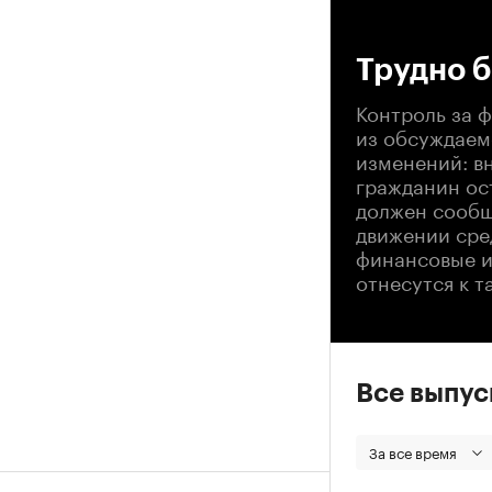
00
Трудно 
Контроль за 
из обсуждаем
изменений: в
гражданин ос
должен сообщ
движении сре
финансовые и
отнесутся к т
Все выпу
За все время