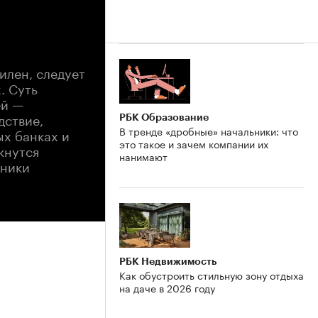
илен, следует
. Суть
ей —
дствие,
РБК Образование
В тренде «дробные» начальники: что
ых банках и
это такое и зачем компании их
кнутся
нанимают
нники
РБК Недвижимость
Как обустроить стильную зону отдыха
на даче в 2026 году