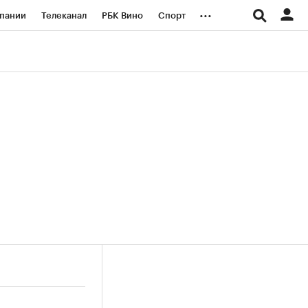
...
пании
Телеканал
РБК Вино
Спорт
ые проекты
Город
Стиль
Крипто
Спецпроекты СПб
логии и медиа
Финансы