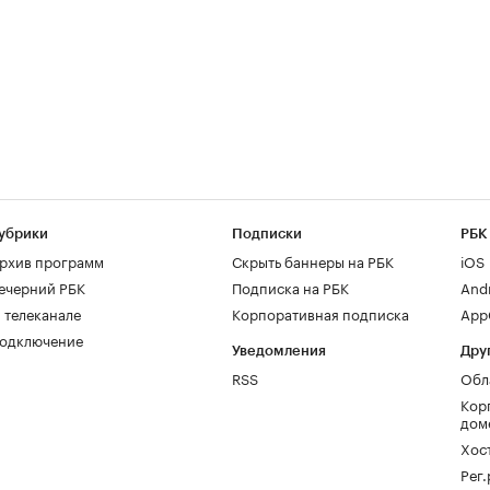
убрики
Подписки
РБК
рхив программ
Скрыть баннеры на РБК
iOS
ечерний РБК
Подписка на РБК
And
 телеканале
Корпоративная подписка
AppG
одключение
Уведомления
Дру
RSS
Обл
Кор
дом
Хос
Рег