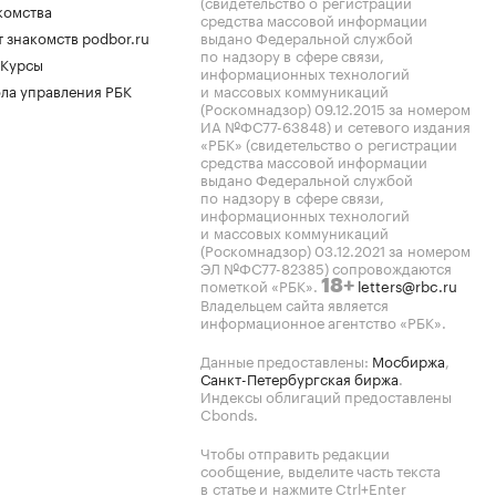
(свидетельство о регистрации
комства
средства массовой информации
 знакомств podbor.ru
выдано Федеральной службой
по надзору в сфере связи,
 Курсы
информационных технологий
ла управления РБК
и массовых коммуникаций
(Роскомнадзор) 09.12.2015 за номером
ИА №ФС77-63848) и сетевого издания
«РБК» (свидетельство о регистрации
средства массовой информации
выдано Федеральной службой
по надзору в сфере связи,
информационных технологий
и массовых коммуникаций
(Роскомнадзор) 03.12.2021 за номером
ЭЛ №ФС77-82385) сопровождаются
пометкой «РБК».
letters@rbc.ru
18+
Владельцем сайта является
информационное агентство «РБК».
Данные предоставлены:
Мосбиржа
,
Санкт-Петербургская биржа
.
Индексы облигаций предоставлены
Cbonds.
Чтобы отправить редакции
сообщение, выделите часть текста
в статье и нажмите Ctrl+Enter