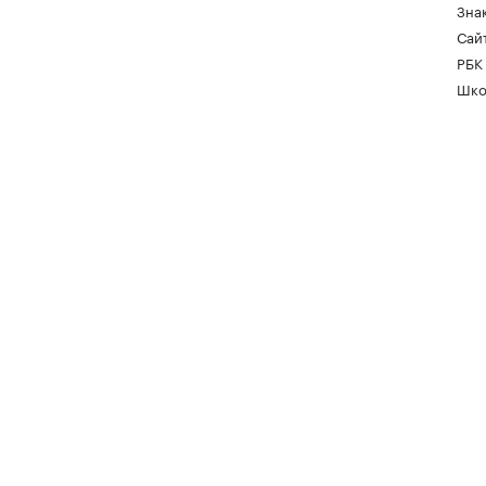
Зна
Сайт
РБК
Шко