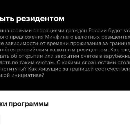
:00
/
00:00
быть резидентом
финансовыми операциями граждан России будет ус
ого предложения Минфина о валютных резидентах
не зависимости от времени проживания за границ
таётся российским валютным резидентом. Как сле
ать об открытии или закрытии счетов в зарубежн
дств по таким счетам. С какими сложностями стол
нституты? Как живущие за границей соотечестве
акой инициативе?
ски программы