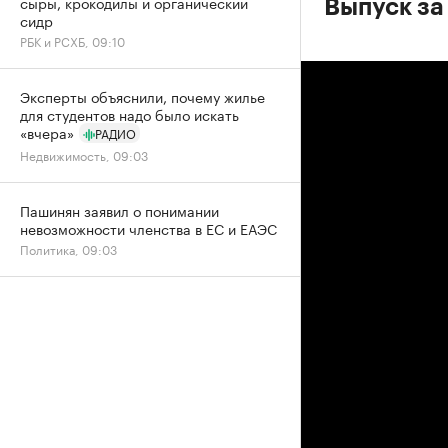
сыры, крокодилы и органический
Выпуск за
сидр
РБК и РСХБ, 09:10
Эксперты объяснили, почему жилье
для студентов надо было искать
«вчера»
РАДИО
Недвижимость, 09:03
Пашинян заявил о понимании
невозможности членства в ЕС и ЕАЭС
Политика, 09:03