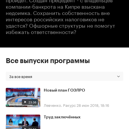
компании-банкрота на Кипре взыскана
недоимка. Сохранить собственность вне
интересов российских налоговиков не
удастся? Офшорные структуры не помогут
избежать ответственности?
Все выпуски программы
За все время
Новый план ГОЭЛРО
23:36
Левченко. Ракурс
28 июн 2018, 18:16
Труд заключённых
23:56