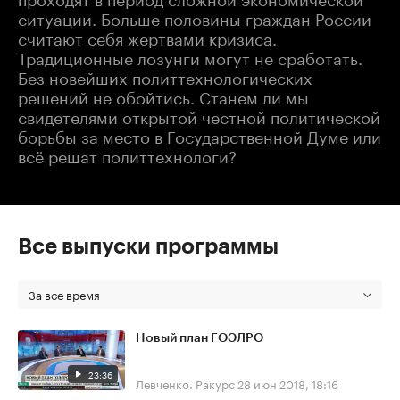
ситуации. Больше половины граждан России
считают себя жертвами кризиса.
Традиционные лозунги могут не сработать.
Без новейших политтехнологических
решений не обойтись. Станем ли мы
свидетелями открытой честной политической
борьбы за место в Государственной Думе или
всё решат политтехнологи?
Все выпуски программы
За все время
Новый план ГОЭЛРО
23:36
Левченко. Ракурс
28 июн 2018, 18:16