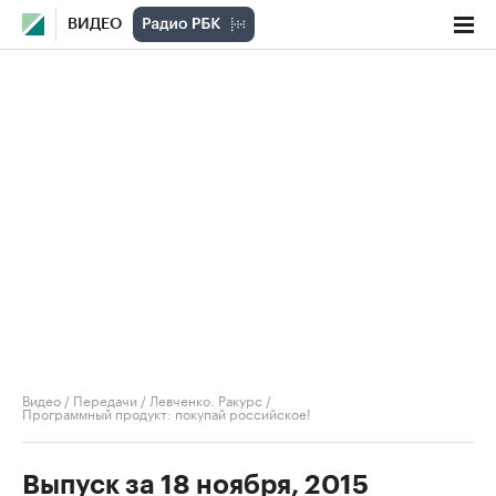
ВИДЕО
Видео
/
Передачи
/
Левченко. Ракурс
/
Программный продукт: покупай российское!
Выпуск за 18 ноября, 2015