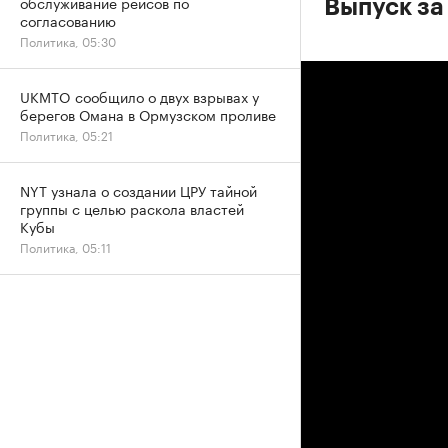
обслуживание рейсов по
Выпуск за
согласованию
Политика, 05:30
UKMTO сообщило о двух взрывах у
берегов Омана в Ормузском проливе
Политика, 05:21
NYT узнала о создании ЦРУ тайной
группы с целью раскола властей
Кубы
Политика, 05:11