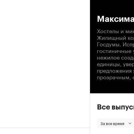
00
Максима
Хостелы и ми
Жилищный код
Госдумы. Исп
гостиничные 
нежилое созд
единицы, уве
предложения 
прозрачным, 
Все выпу
За все время