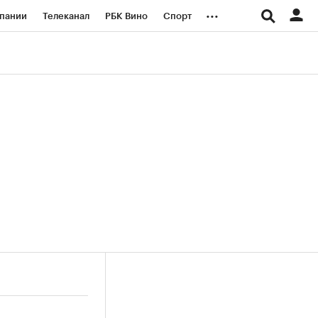
...
пании
Телеканал
РБК Вино
Спорт
ые проекты
Город
Стиль
Крипто
Спецпроекты СПб
логии и медиа
Финансы