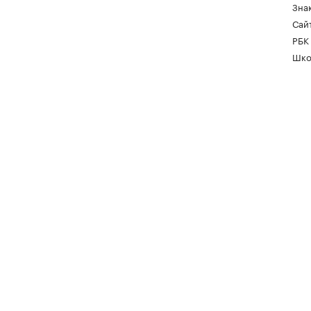
Зна
Сайт
РБК
Шко