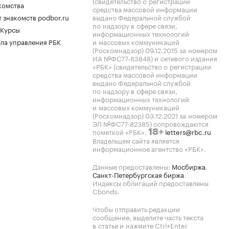
(свидетельство о регистрации
комства
средства массовой информации
 знакомств podbor.ru
выдано Федеральной службой
по надзору в сфере связи,
 Курсы
информационных технологий
ла управления РБК
и массовых коммуникаций
(Роскомнадзор) 09.12.2015 за номером
ИА №ФС77-63848) и сетевого издания
«РБК» (свидетельство о регистрации
средства массовой информации
выдано Федеральной службой
по надзору в сфере связи,
информационных технологий
и массовых коммуникаций
(Роскомнадзор) 03.12.2021 за номером
ЭЛ №ФС77-82385) сопровождаются
пометкой «РБК».
letters@rbc.ru
18+
Владельцем сайта является
информационное агентство «РБК».
Данные предоставлены:
Мосбиржа
,
Санкт-Петербургская биржа
.
Индексы облигаций предоставлены
Cbonds.
Чтобы отправить редакции
сообщение, выделите часть текста
в статье и нажмите Ctrl+Enter