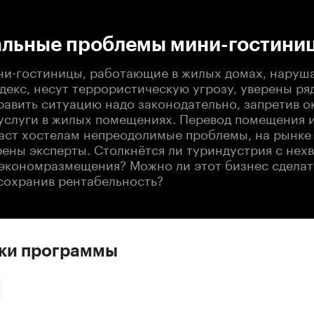
:00
/
00:00
льные проблемы мини-гостини
ни-гостиницы, работающие в жилых домах, наруш
екс, несут террористическую угрозу, уверены ря
равить ситуацию надо законодательно, запретив о
услуги в жилых помещениях. Перевод помещения и
аст хостелам непреодолимые проблемы, на рынке
рены эксперты. Столкнётся ли туриндустрия с нех
экономразмещения? Можно ли этот бизнес сделат
сохранив рентабельность?
ски программы