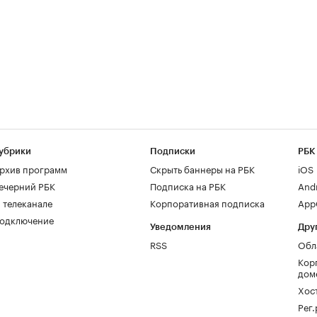
убрики
Подписки
РБК
рхив программ
Скрыть баннеры на РБК
iOS
ечерний РБК
Подписка на РБК
And
 телеканале
Корпоративная подписка
AppG
одключение
Уведомления
Дру
RSS
Обл
Кор
дом
Хос
Рег