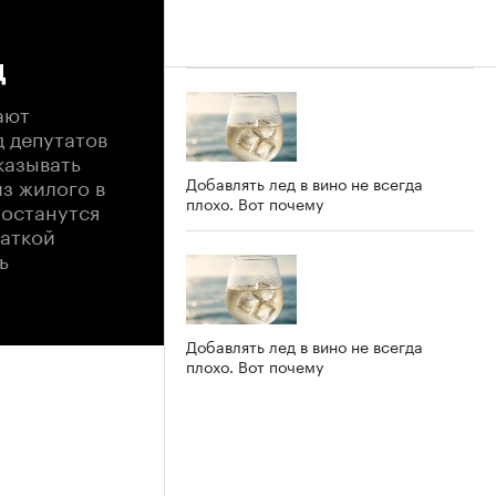
ц
ают
д депутатов
казывать
з жилого в
Добавлять лед в вино не всегда
плохо. Вот почему
 останутся
ваткой
ь
Добавлять лед в вино не всегда
плохо. Вот почему